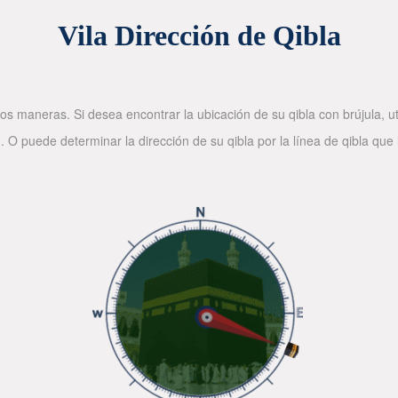
Vila Dirección de Qibla
os maneras. Si desea encontrar la ubicación de su qibla con brújula, ut
. O puede determinar la dirección de su qibla por la línea de qibla que