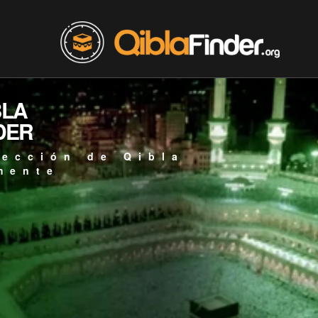
BLA
DER
rección de Qibla
mente