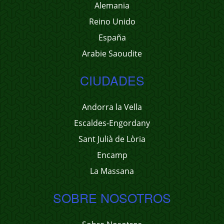
Alemania
Reino Unido
España
Arabie Saoudite
CIUDADES
Andorra la Vella
Escaldes-Engordany
Sant Julià de Lòria
Encamp
La Massana
SOBRE NOSOTROS