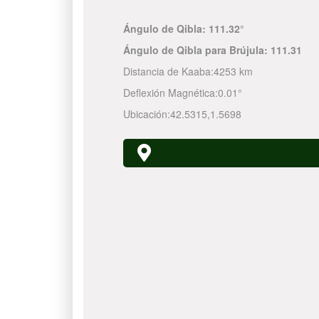
Ángulo de Qibla:
111.32°
Ángulo de Qibla para Brújula:
111.31
Distancia de Kaaba:
4253 km
Deflexión Magnética:
0.01°
Ubicación:
42.5315
,
1.5698