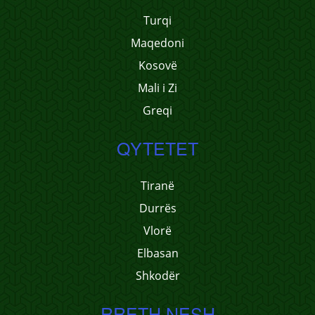
Turqi
Maqedoni
Kosovë
Mali i Zi
Greqi
QYTETET
Tiranë
Durrës
Vlorë
Elbasan
Shkodër
RRETH NESH