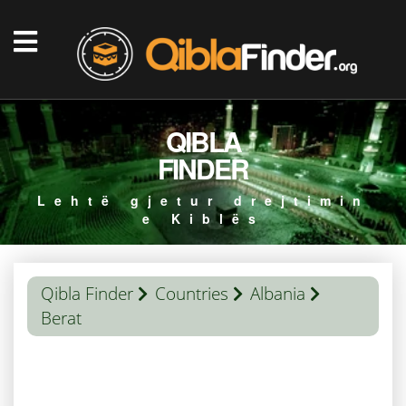
QIBLA
FINDER
Lehtë gjetur drejtimin
e Kiblës
Qibla Finder
Countries
Albania
Berat