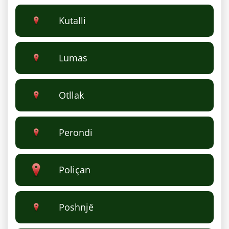
Kutalli
Lumas
Otllak
Perondi
Poliçan
Poshnjë