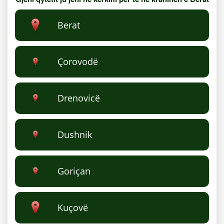
Berat
Çorovodë
Drenovicë
Dushnik
Goriçan
Kuçovë