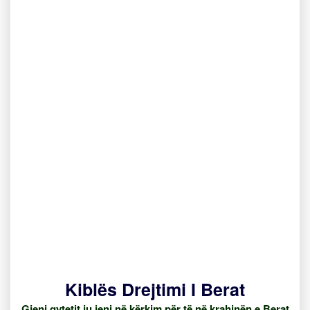
Kiblës Drejtimi I Berat
Gjeni qytetit ju jeni në kërkim për të në krahinën e Berat