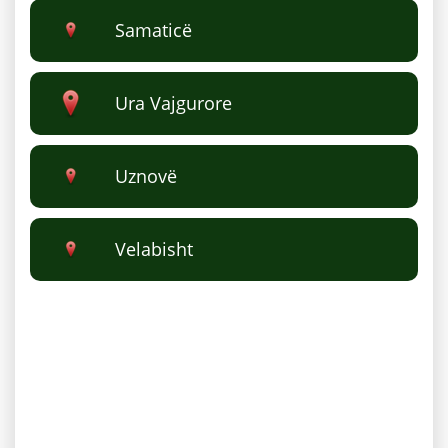
Samaticë
Ura Vajgurore
Uznovë
Velabisht