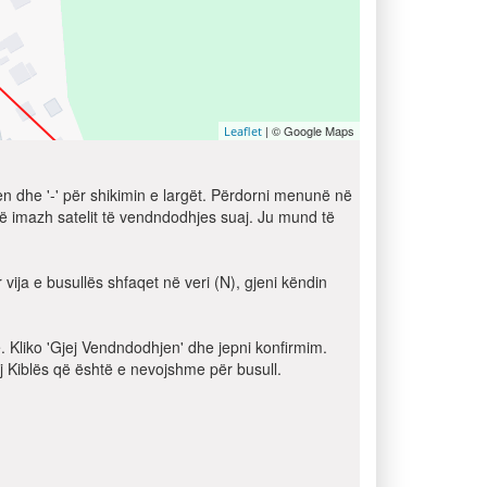
| © Google Maps
Leaflet
jen dhe '-' për shikimin e largët. Përdorni menunë në
jë imazh satelit të vendndodhjes suaj. Ju mund të
vija e busullës shfaqet në veri (N), gjeni këndin
e. Kliko 'Gjej Vendndodhjen' dhe jepni konfirmim.
j Kiblës që është e nevojshme për busull.