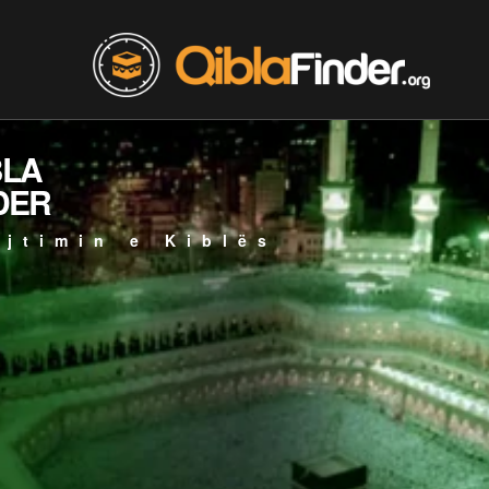
BLA
DER
ejtimin e Kiblës