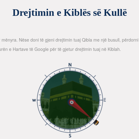
Drejtimin e Kiblës së Kullë
dy mënyra. Nëse doni të gjeni drejtimin tuaj Qibla me një busull, përdor
ën e Hartave të Google për të gjetur drejtimin tuaj në Kiblah.