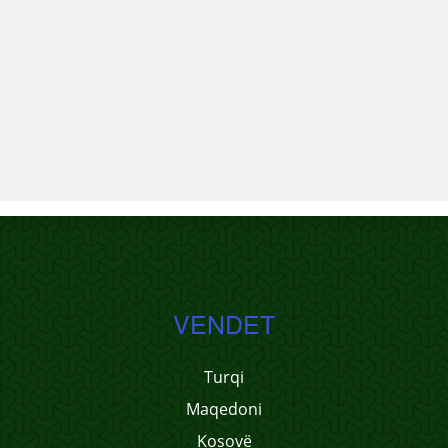
VENDET
Turqi
Maqedoni
Kosovë