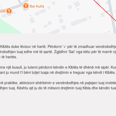
t të Kiblës duke lëvizur në hartë. Përdorni '+' për të zmadhuar vendndodh
dndodhjen tuaj edhe më të qartë. Zgjidhni 'Sat' nga këtu për të marrë n
 të hartës.
me një busull, ju lutemi përdorni këndin e Kiblës të dhënë më sipër. Kur 
ni ju mund t'i bëni lutjet tuaja në drejtimin e treguar nga këndi i Kiblës.
më praktike, aktivizoni shërbimin e vendndodhjes në pajisjen tuaj mobil
jen tuaj. Kështu që ju do të mësoni drejtimin tuaj Kibla dhe këndin tua