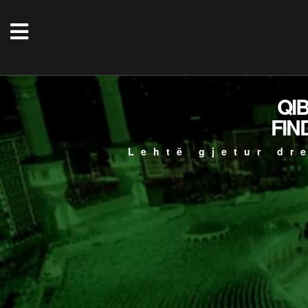
QI
FIN
Lehtë gjetur dr