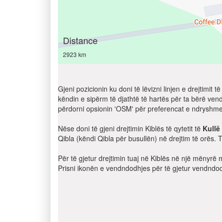
Distance
2923 km
Gjeni pozicionin ku doni të lëvizni linjen e drejtimi
këndin e sipërm të djathtë të hartës për ta bërë ven
përdorni opsionin 'OSM' për preferencat e ndryshme
Nëse doni të gjeni drejtimin Kiblës të qytetit të
Kullë
Qibla (këndi Qibla për busullën) në drejtim të orës. Ta
Për të gjetur drejtimin tuaj në Kiblës në një mënyrë 
Prisni ikonën e vendndodhjes për të gjetur vendndodh