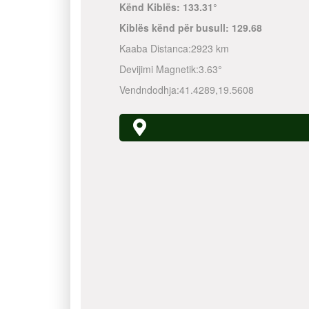
Kënd Kiblës:
133.31°
Kiblës kënd për busull:
129.68
Kaaba Distanca:
2923 km
Devijimi Magnetik:
3.63°
Vendndodhja:
41.4289
,
19.5608