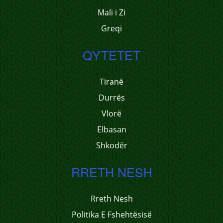
Mali i Zi
Greqi
QYTETET
Tiranë
Durrës
Vlorë
Elbasan
Shkodër
RRETH NESH
Rreth Nesh
Politika E Fshehtësisë