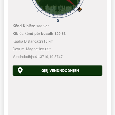
Kënd Kiblës:
133.25°
Kiblës kënd për busull:
129.63
Kaaba Distanca:
2918 km
Devijimi Magnetik:
3.62°
Vendndodhja:
41.3719
,
19.5747
GJEJ VENDNDODHJEN