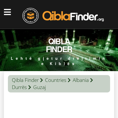
QIBLA
FINDER
Lehtë gjetur drejtimin
e Kiblës
Qibla Finder
Countries
Albania
Durrës
Guzaj