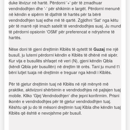
duke lëvizur në hartë. Përdorni '+' për të zmadhuar
vendndodhjen dhe '-' për shikimin e largët. Përdorni menunë
në këndin e sipërm të djathtë të hartës për ta bërë
vendndodhjen tuaj edhe më të qartë. Zgjidhni 'Sat' nga këtu
për të marrë një imazh satelit të vendndodhjes suaj. Ju mund
të përdorni opsionin 'OSM' për preferencat e ndryshme të
hartës.
Nëse doni të gjeni drejtimin Kiblës të qytetit të
Guzaj
me një
busull, ju lutemi përdorni këndin e Kiblës të dhënë më sipër.
Kur vija e busullës shfaqet në veri (N), gjeni këndin Qibla
(këndi Qibla për busullën) në drejtim të orës. Tani ju mund t'i
bëni lutjet tuaja në drejtimin e treguar nga këndi i Kiblës.
Për të gjetur drejtimin tuaj në Kiblës në një mënyrë më
praktike, aktivizoni shërbimin e vendndodhjes në pajisjen tuaj
mobile. Kliko 'Gjej Vendndodhjen' dhe jepni konfirmim. Prisni
ikonën e vendndodhjes për të gjetur vendndodhjen tuaj.
Kështu që ju do të mësoni drejtimin tuaj Kibla dhe këndin tuaj
Kiblës që është e nevojshme për busull.