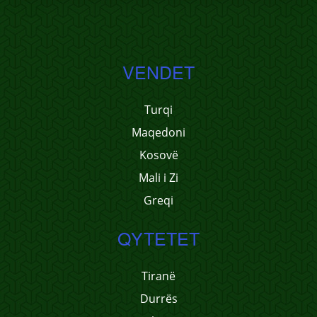
VENDET
Turqi
Maqedoni
Kosovë
Mali i Zi
Greqi
QYTETET
Tiranë
Durrës