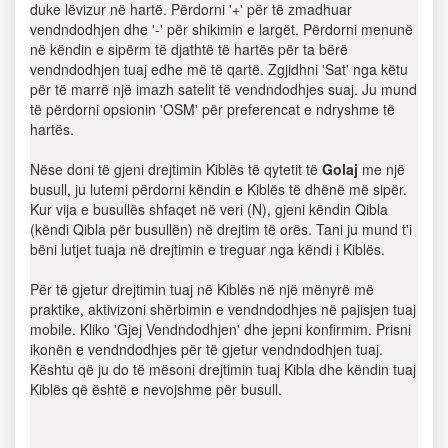
duke lëvizur në hartë. Përdorni '+' për të zmadhuar
vendndodhjen dhe '-' për shikimin e largët. Përdorni menunë
në këndin e sipërm të djathtë të hartës për ta bërë
vendndodhjen tuaj edhe më të qartë. Zgjidhni 'Sat' nga këtu
për të marrë një imazh satelit të vendndodhjes suaj. Ju mund
të përdorni opsionin 'OSM' për preferencat e ndryshme të
hartës.
Nëse doni të gjeni drejtimin Kiblës të qytetit të
Golaj
me një
busull, ju lutemi përdorni këndin e Kiblës të dhënë më sipër.
Kur vija e busullës shfaqet në veri (N), gjeni këndin Qibla
(këndi Qibla për busullën) në drejtim të orës. Tani ju mund t'i
bëni lutjet tuaja në drejtimin e treguar nga këndi i Kiblës.
Për të gjetur drejtimin tuaj në Kiblës në një mënyrë më
praktike, aktivizoni shërbimin e vendndodhjes në pajisjen tuaj
mobile. Kliko 'Gjej Vendndodhjen' dhe jepni konfirmim. Prisni
ikonën e vendndodhjes për të gjetur vendndodhjen tuaj.
Kështu që ju do të mësoni drejtimin tuaj Kibla dhe këndin tuaj
Kiblës që është e nevojshme për busull.