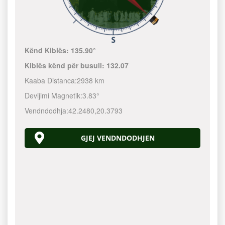
Kënd Kiblës:
135.90°
Kiblës kënd për busull:
132.07
Kaaba Distanca:
2938 km
Devijimi Magnetik:
3.83°
Vendndodhja:
42.2480
,
20.3793
GJEJ VENDNDODHJEN