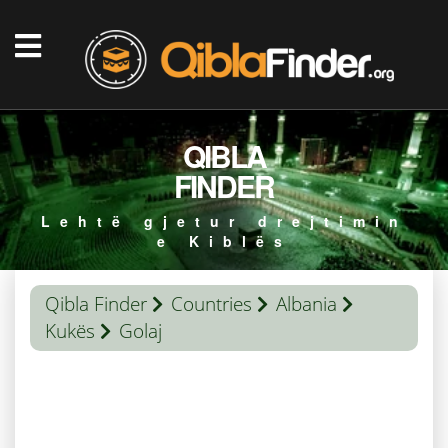
QIBLA
FINDER
Lehtë gjetur drejtimin
e Kiblës
Qibla Finder
Countries
Albania
Kukës
Golaj