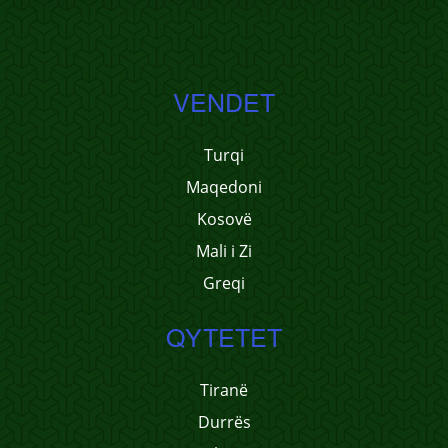
VENDET
Turqi
Maqedoni
Kosovë
Mali i Zi
Greqi
QYTETET
Tiranë
Durrës