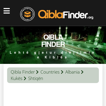
QIBLA
FINDER
Lehtë gjetur drejtimin
e Kiblës
Qibla Finder
Countries
Albania
Kukës
Shtiqën