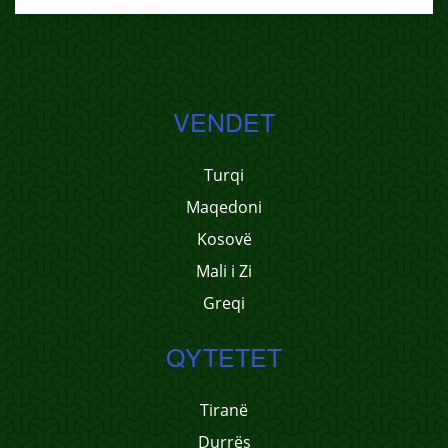
VENDET
Turqi
Maqedoni
Kosovë
Mali i Zi
Greqi
QYTETET
Tiranë
Durrës