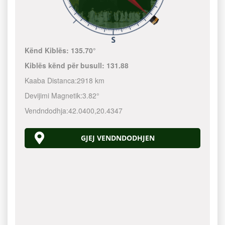
Kënd Kiblës:
135.70°
Kiblës kënd për busull:
131.88
Kaaba Distanca:
2918 km
Devijimi Magnetik:
3.82°
Vendndodhja:
42.0400
,
20.4347
GJEJ VENDNDODHJEN