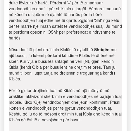
duke lëvizur në hartë. Përdorni '+' për të zmadhuar
vendndodhjen dhe '-' për shikimin e largët. Përdorni menunë
në këndin e sipërm të djathtë të hartës për ta bërë
vendndodhjen tuaj edhe më të qartë. Zgjidhni 'Sat' nga këtu
për të marrë një imazh satelit të vendndodhjes suaj. Ju mund
të përdorni opsionin 'OSM' për preferencat e ndryshme të
hartës.
Nëse doni të gjeni drejtimin Kiblës të qytetit të
Shtiqën
me
një busull, ju lutemi përdorni këndin e Kiblës të dhënë më
sipër. Kur vija e busullës shfaqet në veri (N), gjeni këndin
Qibla (këndi Qibla për busullën) në drejtim të orës. Tani ju
mund t'i bëni lutjet tuaja në drejtimin e treguar nga këndi i
Kiblës.
Për të gjetur drejtimin tuaj në Kiblës në një mënyrë më
praktike, aktivizoni shërbimin e vendndodhjes në pajisjen tuaj
mobile. Kliko 'Gjej Vendndodhjen' dhe jepni konfirmim. Prisni
ikonën e vendndodhjes për të gjetur vendndodhjen tuaj.
Kështu që ju do të mësoni drejtimin tuaj Kibla dhe këndin tuaj
Kiblës që është e nevojshme për busull.