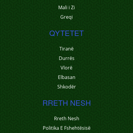
Mali i Zi
Greqi
QYTETET
Tiranë
Durrës
Vlorë
Elbasan
Shkodër
RRETH NESH
Rreth Nesh
Politika E Fshehtësisë