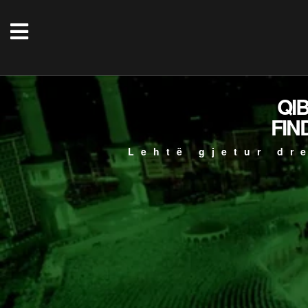
QI
FIN
Lehtë gjetur dr