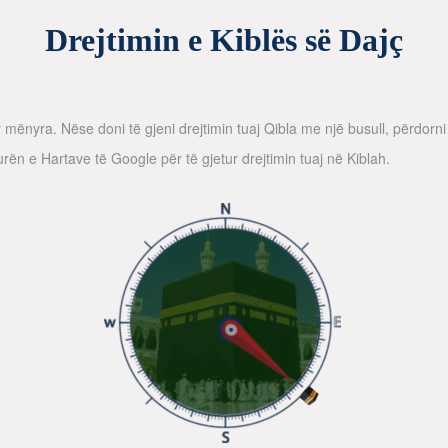
Drejtimin e Kiblës së Dajç
dy mënyra. Nëse doni të gjeni drejtimin tuaj Qibla me një busull, përdor
ën e Hartave të Google për të gjetur drejtimin tuaj në Kiblah.