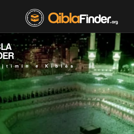
BLA
DER
ejtimin e Kiblës