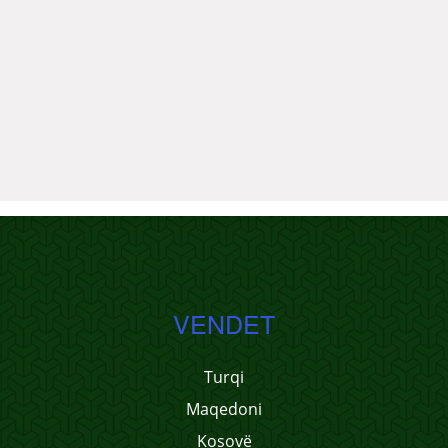
VENDET
Turqi
Maqedoni
Kosovë