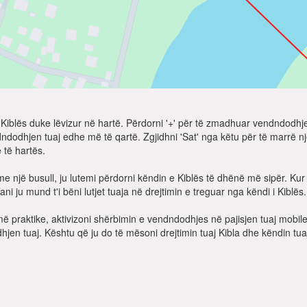
t të Kiblës duke lëvizur në hartë. Përdorni '+' për të zmadhuar vendndodh
dndodhjen tuaj edhe më të qartë. Zgjidhni 'Sat' nga këtu për të marrë n
 të hartës.
e një busull, ju lutemi përdorni këndin e Kiblës të dhënë më sipër. Kur v
ni ju mund t'i bëni lutjet tuaja në drejtimin e treguar nga këndi i Kiblës.
më praktike, aktivizoni shërbimin e vendndodhjes në pajisjen tuaj mobil
jen tuaj. Kështu që ju do të mësoni drejtimin tuaj Kibla dhe këndin tua