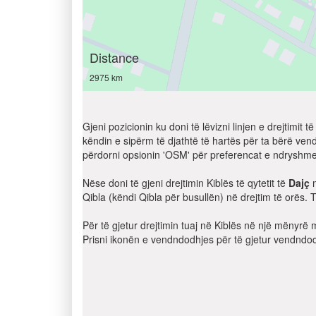
Distance
2975 km
Gjeni pozicionin ku doni të lëvizni linjen e drejtimi
këndin e sipërm të djathtë të hartës për ta bërë ven
përdorni opsionin 'OSM' për preferencat e ndryshme
Nëse doni të gjeni drejtimin Kiblës të qytetit të
Dajç
m
Qibla (këndi Qibla për busullën) në drejtim të orës. Ta
Për të gjetur drejtimin tuaj në Kiblës në një mënyrë 
Prisni ikonën e vendndodhjes për të gjetur vendndodh