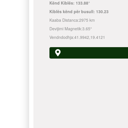
Kënd Kiblës:
133.88°
Kiblës kënd për busull:
130.23
Kaaba Distanca:
2975 km
Devijimi Magnetik:
3.65°
Vendndodhja:
41.9942
,
19.4121