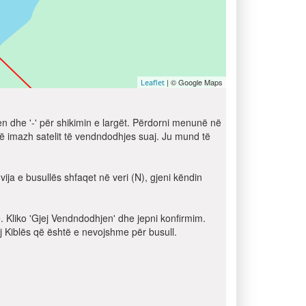
| © Google Maps
Leaflet
jen dhe '-' për shikimin e largët. Përdorni menunë në
jë imazh satelit të vendndodhjes suaj. Ju mund të
ija e busullës shfaqet në veri (N), gjeni këndin
e. Kliko 'Gjej Vendndodhjen' dhe jepni konfirmim.
j Kiblës që është e nevojshme për busull.