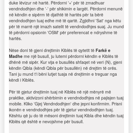
duke lëvizur në hartë. Përdorni '+' për të zmadhuar
vendndodhjen dhe '-' për shikimin e largët. Përdorni menunë
në këndin e sipërm të djathtë të hartës për ta bërë
vendndodhjen tuaj edhe më të qartë. Zgjidhni 'Sat' nga këtu
për të marrë një imazh satelit të vendndodhjes suaj. Ju mund
të përdorni opsionin 'OSM' për preferencat e ndryshme të
hartës.
Nëse doni të gjeni drejtimin Kiblës të qytetit të
Farkë e
Madhe
me një busull, ju lutemi përdorni këndin e Kiblës të
dhënë më sipër. Kur vija e busullës shfaqet në veri (N), gjeni
këndin Qibla (këndi Qibla për busullën) në drejtim të orës.
Tani ju mund t'i bëni lutjet tuaja në drejtimin e treguar nga
këndi i Kiblës.
Për të gjetur drejtimin tuaj në Kiblës në një mënyrë më
praktike, aktivizoni shërbimin e vendndodhjes në pajisjen tuaj
mobile. Kliko 'Gjej Vendndodhjen' dhe jepni konfirmim. Prisni
ikonën e vendndodhjes për të gjetur vendndodhjen tuaj.
Kështu që ju do të mësoni drejtimin tuaj Kibla dhe këndin tuaj
Kiblës që është e nevojshme për busull.