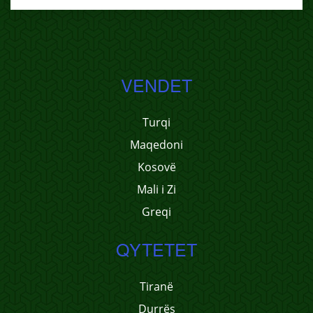
VENDET
Turqi
Maqedoni
Kosovë
Mali i Zi
Greqi
QYTETET
Tiranë
Durrës