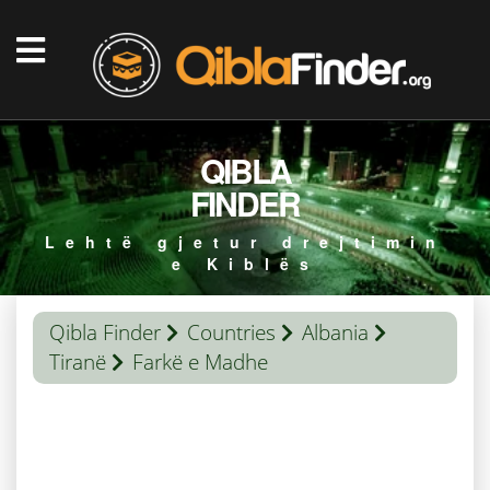
QIBLA
FINDER
Lehtë gjetur drejtimin
e Kiblës
Qibla Finder
Countries
Albania
Tiranë
Farkë e Madhe