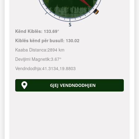
Kënd Kiblës:
133.69°
Kiblës kënd për busull:
130.02
Kaaba Distanca:
2894 km
Devijimi Magnetik:
3.67°
Vendndodhja:
41.3134
,
19.8803
GJEJ VENDNDODHJEN