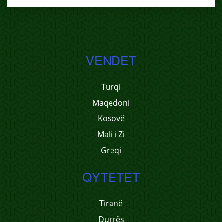
VENDET
Turqi
Maqedoni
Kosovë
Mali i Zi
Greqi
QYTETET
Tiranë
Durrës