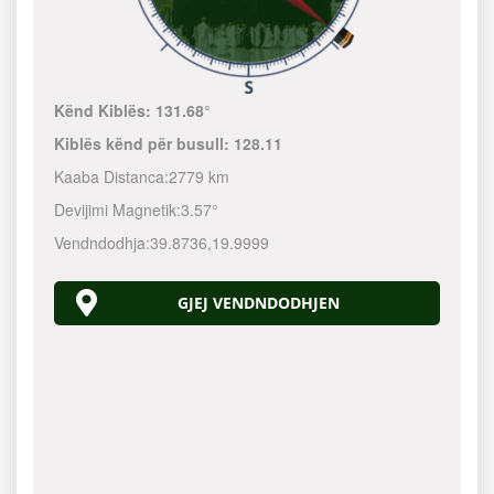
Kënd Kiblës:
131.68°
Kiblës kënd për busull:
128.11
Kaaba Distanca:
2779 km
Devijimi Magnetik:
3.57°
Vendndodhja:
39.8736
,
19.9999
GJEJ VENDNDODHJEN