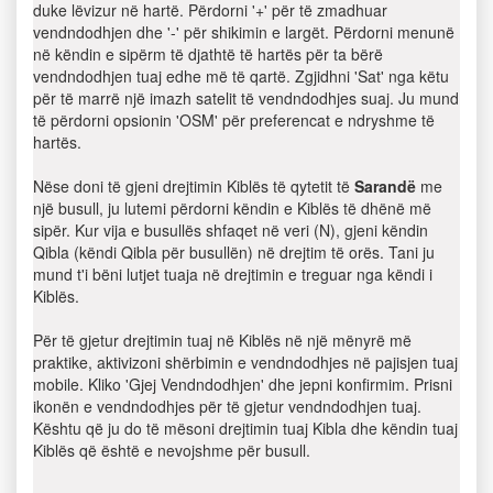
duke lëvizur në hartë. Përdorni '+' për të zmadhuar
vendndodhjen dhe '-' për shikimin e largët. Përdorni menunë
në këndin e sipërm të djathtë të hartës për ta bërë
vendndodhjen tuaj edhe më të qartë. Zgjidhni 'Sat' nga këtu
për të marrë një imazh satelit të vendndodhjes suaj. Ju mund
të përdorni opsionin 'OSM' për preferencat e ndryshme të
hartës.
Nëse doni të gjeni drejtimin Kiblës të qytetit të
Sarandë
me
një busull, ju lutemi përdorni këndin e Kiblës të dhënë më
sipër. Kur vija e busullës shfaqet në veri (N), gjeni këndin
Qibla (këndi Qibla për busullën) në drejtim të orës. Tani ju
mund t'i bëni lutjet tuaja në drejtimin e treguar nga këndi i
Kiblës.
Për të gjetur drejtimin tuaj në Kiblës në një mënyrë më
praktike, aktivizoni shërbimin e vendndodhjes në pajisjen tuaj
mobile. Kliko 'Gjej Vendndodhjen' dhe jepni konfirmim. Prisni
ikonën e vendndodhjes për të gjetur vendndodhjen tuaj.
Kështu që ju do të mësoni drejtimin tuaj Kibla dhe këndin tuaj
Kiblës që është e nevojshme për busull.