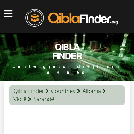
QIBLA
FINDER
Lehtë gjetur drejtimin
e Kiblës
Qibla Finder
Countries
Albania
Vlorë
Sarandë