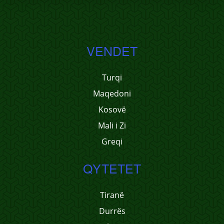
VENDET
Turqi
Maqedoni
Kosovë
Mali i Zi
Greqi
QYTETET
Tiranë
Durrës