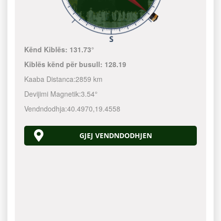
Kënd Kiblës:
131.73°
Kiblës kënd për busull:
128.19
Kaaba Distanca:
2859 km
Devijimi Magnetik:
3.54°
Vendndodhja:
40.4970
,
19.4558
GJEJ VENDNDODHJEN