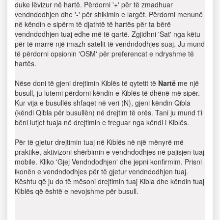
duke lëvizur në hartë. Përdorni '+' për të zmadhuar
vendndodhjen dhe '-' për shikimin e largët. Përdorni menunë
në këndin e sipërm të djathtë të hartës për ta bërë
vendndodhjen tuaj edhe më të qartë. Zgjidhni 'Sat' nga këtu
për të marrë një imazh satelit të vendndodhjes suaj. Ju mund
të përdorni opsionin 'OSM' për preferencat e ndryshme të
hartës.
Nëse doni të gjeni drejtimin Kiblës të qytetit të
Nartë
me një
busull, ju lutemi përdorni këndin e Kiblës të dhënë më sipër.
Kur vija e busullës shfaqet në veri (N), gjeni këndin Qibla
(këndi Qibla për busullën) në drejtim të orës. Tani ju mund t'i
bëni lutjet tuaja në drejtimin e treguar nga këndi i Kiblës.
Për të gjetur drejtimin tuaj në Kiblës në një mënyrë më
praktike, aktivizoni shërbimin e vendndodhjes në pajisjen tuaj
mobile. Kliko 'Gjej Vendndodhjen' dhe jepni konfirmim. Prisni
ikonën e vendndodhjes për të gjetur vendndodhjen tuaj.
Kështu që ju do të mësoni drejtimin tuaj Kibla dhe këndin tuaj
Kiblës që është e nevojshme për busull.