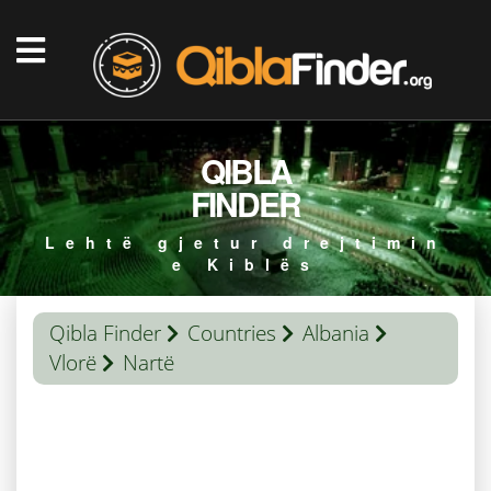
QIBLA
FINDER
Lehtë gjetur drejtimin
e Kiblës
Qibla Finder
Countries
Albania
Vlorë
Nartë