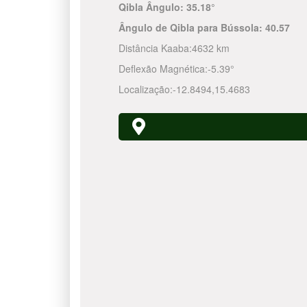
Qibla Ângulo:
35.18°
Ângulo de Qibla para Bússola:
40.57
Distância Kaaba:
4632 km
Deflexão Magnética:
-5.39°
Localização:
-12.8494
,
15.4683