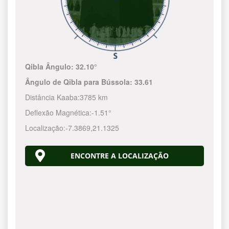
Qibla Ângulo:
32.10°
Ângulo de Qibla para Bússola:
33.61
Distância Kaaba:
3785 km
Deflexão Magnética:
-1.51°
Localização:
-7.3869
,
21.1325
ENCONTRE A LOCALIZAÇÃO