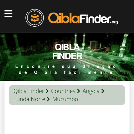
QIBLA
FINDER
Encontre sua direção
de Qibla facilmente
Qibla Finder
Countries
Angola
Lunda Norte
Mucumbo