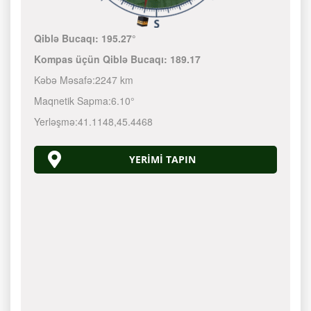
Qiblə Bucaqı:
195.27°
Kompas üçün Qiblə Bucaqı:
189.17
Kəbə Məsafə:
2247 km
Maqnetik Sapma:
6.10°
Yerləşmə:
41.1148
,
45.4468
YERIMI TAPIN