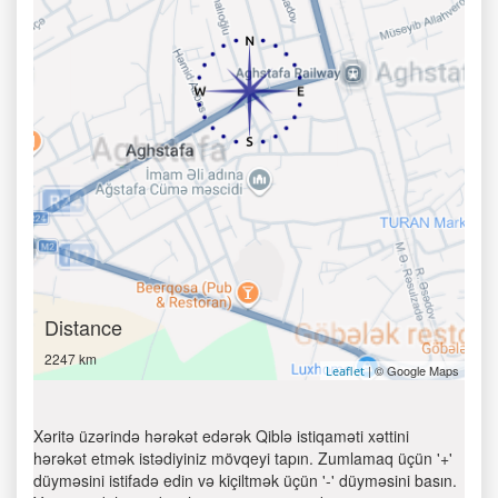
Distance
2247 km
| © Google Maps
Leaflet
Xəritə üzərində hərəkət edərək Qiblə istiqaməti xəttini
hərəkət etmək istədiyiniz mövqeyi tapın. Zumlamaq üçün '+'
düyməsini istifadə edin və kiçiltmək üçün '-' düyməsini basın.