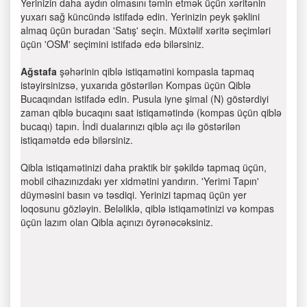
Yerinizin daha aydın olmasını təmin etmək üçün xəritənin
yuxarı sağ küncündə istifadə edin. Yerinizin peyk şəklini
almaq üçün buradan 'Satış' seçin. Müxtəlif xəritə seçimləri
üçün 'OSM' seçimini istifadə edə bilərsiniz.
Ağstafa
şəhərinin qiblə istiqamətini kompasla tapmaq
istəyirsinizsə, yuxarıda göstərilən Kompas üçün Qiblə
Bucaqından istifadə edin. Pusula iyne şimal (N) göstərdiyi
zaman qiblə bucaqını saat istiqamətində (kompas üçün qiblə
bucaqı) tapın. İndi dualarınızı qiblə açı ilə göstərilən
istiqamətdə edə bilərsiniz.
Qibla istiqamətinizi daha praktik bir şəkildə tapmaq üçün,
mobil cihazınızdakı yer xidmətini yandırın. 'Yerimi Tapın'
düyməsini basın və təsdiqi. Yerinizi tapmaq üçün yer
loqosunu gözləyin. Beləliklə, qiblə istiqamətinizi və kompas
üçün lazım olan Qibla açınızı öyrənəcəksiniz.