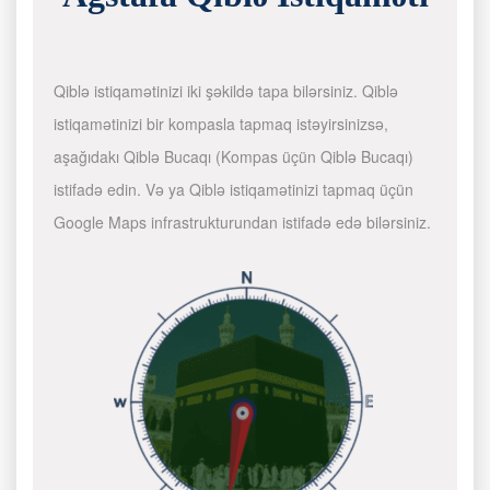
Qiblə istiqamətinizi iki şəkildə tapa bilərsiniz. Qiblə
istiqamətinizi bir kompasla tapmaq istəyirsinizsə,
aşağıdakı Qiblə Bucaqı (Kompas üçün Qiblə Bucaqı)
istifadə edin. Və ya Qiblə istiqamətinizi tapmaq üçün
Google Maps infrastrukturundan istifadə edə bilərsiniz.