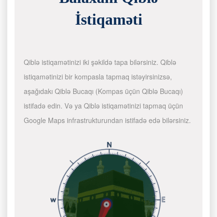
İstiqaməti
Qiblə istiqamətinizi iki şəkildə tapa bilərsiniz. Qiblə
istiqamətinizi bir kompasla tapmaq istəyirsinizsə,
aşağıdakı Qiblə Bucaqı (Kompas üçün Qiblə Bucaqı)
istifadə edin. Və ya Qiblə istiqamətinizi tapmaq üçün
Google Maps infrastrukturundan istifadə edə bilərsiniz.