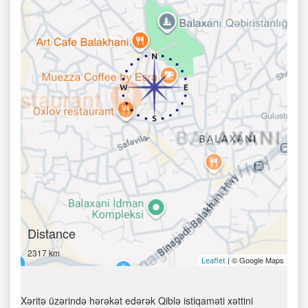
Distance
2317 km
| © Google Maps
Leaflet
Xəritə üzərində hərəkət edərək Qiblə istiqaməti xəttini