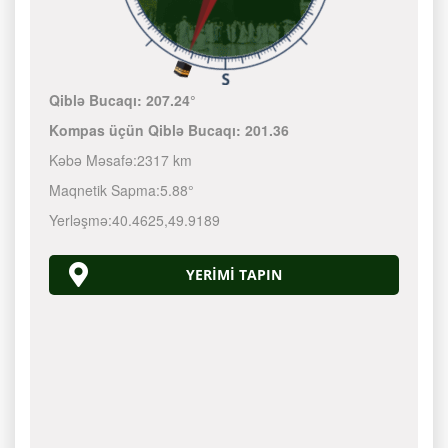
Qiblə Bucaqı:
207.24°
Kompas üçün Qiblə Bucaqı:
201.36
Kəbə Məsafə:
2317 km
Maqnetik Sapma:
5.88°
Yerləşmə:
40.4625
,
49.9189
YERIMI TAPIN