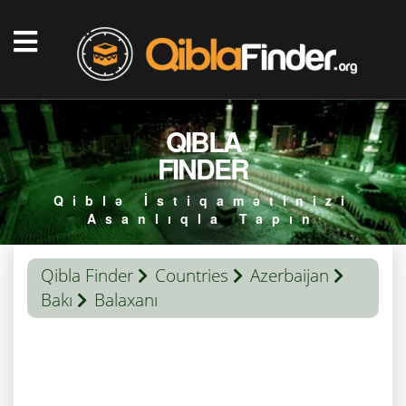
QIBLA
FINDER
Qiblə İstiqamətinizi
Asanlıqla Tapın
Qibla Finder
Countries
Azerbaijan
Bakı
Balaxanı