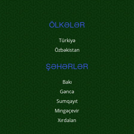
ÖLKƏLƏR
Türkiyə
Özbəkistan
ŞƏHƏRLƏR
Bakı
Gəncə
Sumqayıt
Mingəçevir
Xırdalan