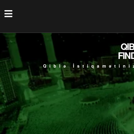
QI
FIN
Qiblə İstiqamətini