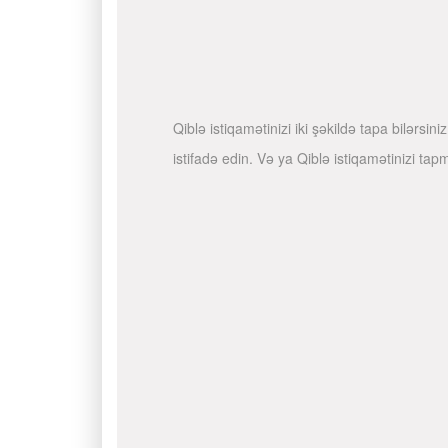
Qiblə istiqamətinizi iki şəkildə tapa bilərs
istifadə edin. Və ya Qiblə istiqamətinizi ta