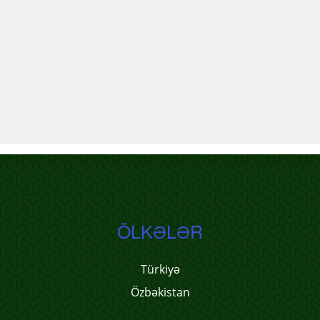
ÖLKƏLƏR
Türkiyə
Özbəkistan