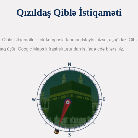
Qızıldaş Qiblə İstiqaməti
iniz. Qiblə istiqamətinizi bir kompasla tapmaq istəyirsinizsə, aşağıdakı 
pmaq üçün Google Maps infrastrukturundan istifadə edə bilərsiniz.