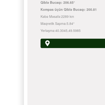
Qiblə Bucaqı:
206.65°
Kompas üçün Qiblə Bucaqı:
200.81
Kəbə Məsafə:
2289 km
Maqnetik Sapma:
5.84°
Yerləşmə:
40.3045
,
49.5985