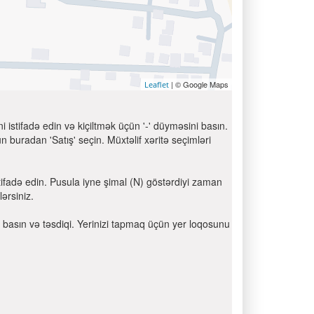
| © Google Maps
Leaflet
 istifadə edin və kiçiltmək üçün '-' düyməsini basın.
 buradan 'Satış' seçin. Müxtəlif xəritə seçimləri
ifadə edin. Pusula iyne şimal (N) göstərdiyi zaman
ərsiniz.
ni basın və təsdiqi. Yerinizi tapmaq üçün yer loqosunu