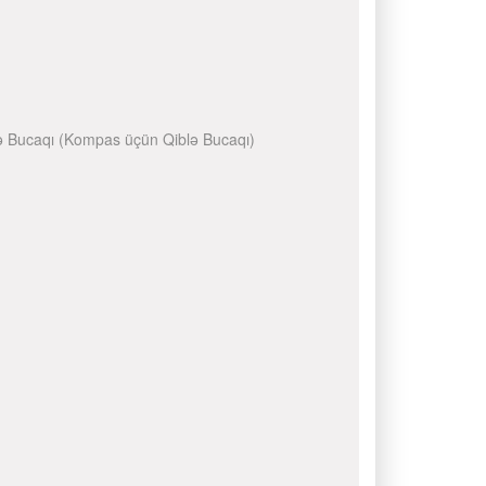
Qiblə Bucaqı (Kompas üçün Qiblə Bucaqı)