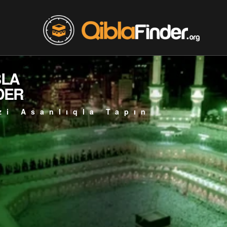
BLA
DER
zi Asanlıqla Tapın