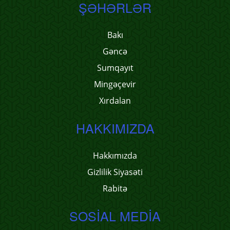
ŞƏHƏRLƏR
Bakı
Gəncə
Sumqayıt
Mingəçevir
Xırdalan
HAKKIMIZDA
Hakkımızda
Gizlilik Siyasəti
Rabitə
SOSIAL MEDIA