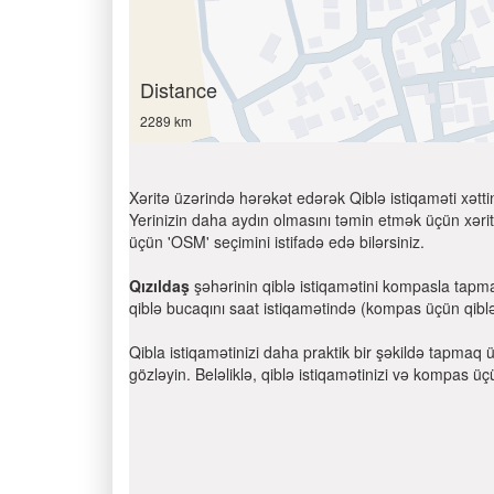
Distance
2289 km
Xəritə üzərində hərəkət edərək Qiblə istiqaməti xətti
Yerinizin daha aydın olmasını təmin etmək üçün xəritə
üçün 'OSM' seçimini istifadə edə bilərsiniz.
Qızıldaş
şəhərinin qiblə istiqamətini kompasla tapma
qiblə bucaqını saat istiqamətində (kompas üçün qiblə b
Qibla istiqamətinizi daha praktik bir şəkildə tapmaq 
gözləyin. Beləliklə, qiblə istiqamətinizi və kompas üç