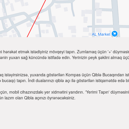
ni hərəkət etmək istədiyiniz mövqeyi tapın. Zumlamaq üçün '+' düyməsini
nin yuxarı sağ küncündə istifadə edin. Yerinizin peyk şəklini almaq üçün
q istəyirsinizsə, yuxarıda göstərilən Kompas üçün Qiblə Bucaqından ist
ucaqı) tapın. İndi dualarınızı qiblə açı ilə göstərilən istiqamətdə edə bil
üçün, mobil cihazınızdakı yer xidmətini yandırın. 'Yerimi Tapın' düyməsi
ün lazım olan Qibla açınızı öyrənəcəksiniz.