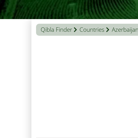
Qibla Finder
Countries
Azerbaija