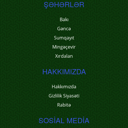
ŞƏHƏRLƏR
Bakı
Gəncə
Sumqayıt
Mingəçevir
Xırdalan
HAKKIMIZDA
Hakkımızda
Gizlilik Siyasəti
Rabitə
SOSIAL MEDIA