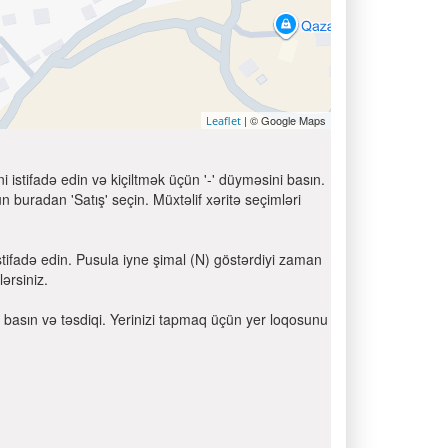
| © Google Maps
Leaflet
 istifadə edin və kiçiltmək üçün '-' düyməsini basın.
 buradan 'Satış' seçin. Müxtəlif xəritə seçimləri
tifadə edin. Pusula iyne şimal (N) göstərdiyi zaman
ərsiniz.
ni basın və təsdiqi. Yerinizi tapmaq üçün yer loqosunu