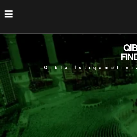
QI
FIN
Qiblə İstiqamətini