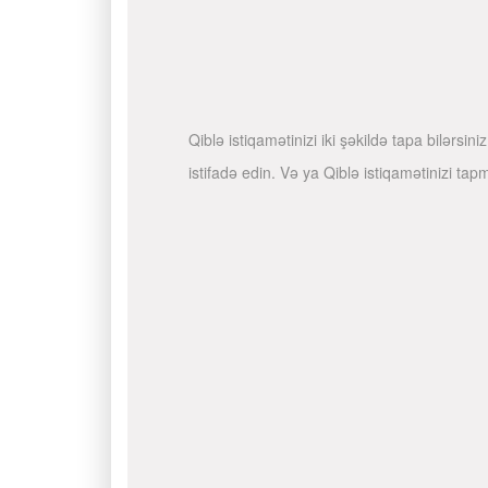
Qiblə istiqamətinizi iki şəkildə tapa bilərs
istifadə edin. Və ya Qiblə istiqamətinizi ta