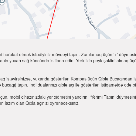
ni hərəkət etmək istədiyiniz mövqeyi tapın. Zumlamaq üçün '+' düyməsini
nin yuxarı sağ küncündə istifadə edin. Yerinizin peyk şəklini almaq üçün
aq istəyirsinizsə, yuxarıda göstərilən Kompas üçün Qiblə Bucaqından is
ucaqı) tapın. İndi dualarınızı qiblə açı ilə göstərilən istiqamətdə edə bil
üçün, mobil cihazınızdakı yer xidmətini yandırın. 'Yerimi Tapın' düyməsi
ün lazım olan Qibla açınızı öyrənəcəksiniz.