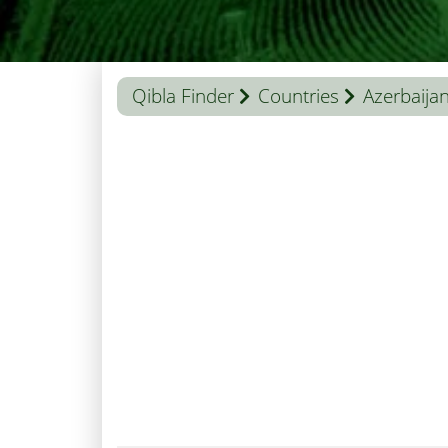
Qibla Finder
Countries
Azerbaija