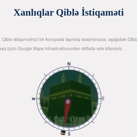
Xanlıqlar Qiblə İstiqaməti
iniz. Qiblə istiqamətinizi bir kompasla tapmaq istəyirsinizsə, aşağıdakı 
pmaq üçün Google Maps infrastrukturundan istifadə edə bilərsiniz.