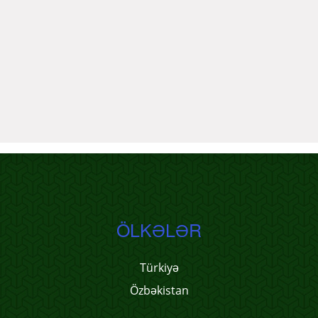
ÖLKƏLƏR
Türkiyə
Özbəkistan