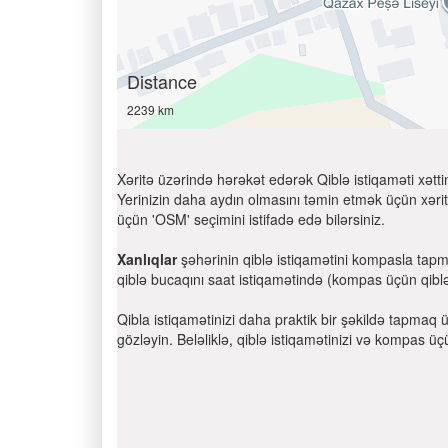
Distance
2239 km
Xəritə üzərində hərəkət edərək Qiblə istiqaməti xətti
Yerinizin daha aydın olmasını təmin etmək üçün xəritə
üçün 'OSM' seçimini istifadə edə bilərsiniz.
Xanlıqlar
şəhərinin qiblə istiqamətini kompasla tapm
qiblə bucaqını saat istiqamətində (kompas üçün qiblə b
Qibla istiqamətinizi daha praktik bir şəkildə tapmaq 
gözləyin. Beləliklə, qiblə istiqamətinizi və kompas üç