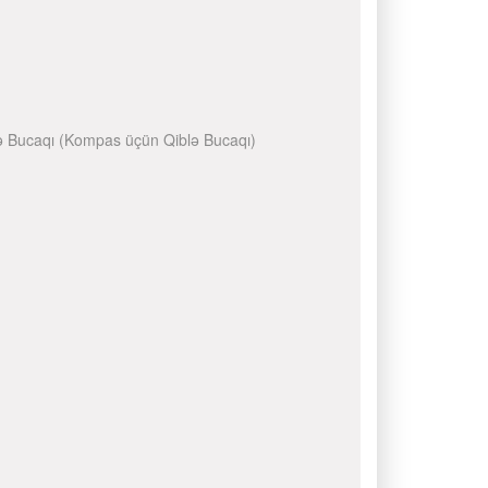
Qiblə Bucaqı (Kompas üçün Qiblə Bucaqı)