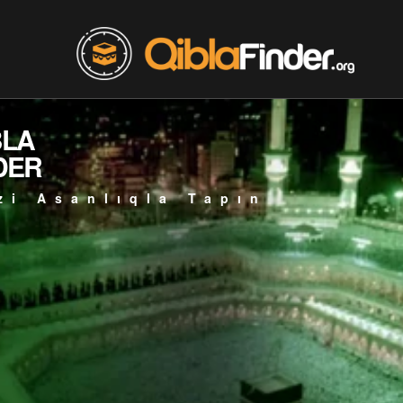
BLA
DER
zi Asanlıqla Tapın