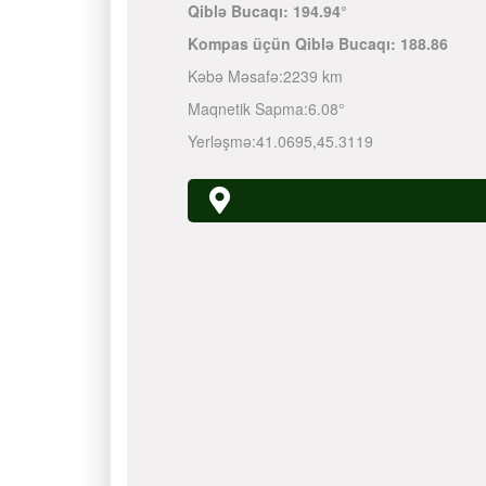
Qiblə Bucaqı:
194.94°
Kompas üçün Qiblə Bucaqı:
188.86
Kəbə Məsafə:
2239 km
Maqnetik Sapma:
6.08°
Yerləşmə:
41.0695
,
45.3119