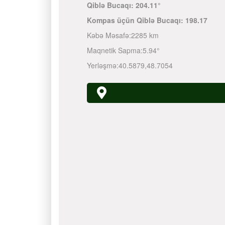
Qiblə Bucaqı:
204.11°
Kompas üçün Qiblə Bucaqı:
198.17
Kəbə Məsafə:
2285 km
Maqnetik Sapma:
5.94°
Yerləşmə:
40.5879
,
48.7054