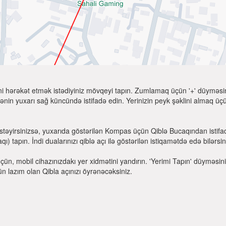
ni hərəkət etmək istədiyiniz mövqeyi tapın. Zumlamaq üçün '+' düyməsini
nin yuxarı sağ küncündə istifadə edin. Yerinizin peyk şəklini almaq üçün
stəyirsinizsə, yuxarıda göstərilən Kompas üçün Qiblə Bucaqından istifa
 tapın. İndi dualarınızı qiblə açı ilə göstərilən istiqamətdə edə bilərsin
üçün, mobil cihazınızdakı yer xidmətini yandırın. 'Yerimi Tapın' düyməsi
ün lazım olan Qibla açınızı öyrənəcəksiniz.