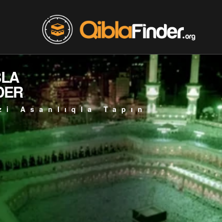
BLA
DER
zi Asanlıqla Tapın