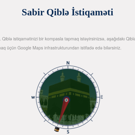
Sabir Qiblə İstiqaməti
iniz. Qiblə istiqamətinizi bir kompasla tapmaq istəyirsinizsə, aşağıdakı 
pmaq üçün Google Maps infrastrukturundan istifadə edə bilərsiniz.