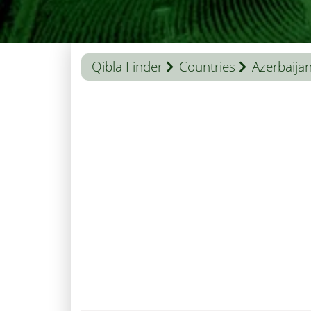
Qibla Finder
Countries
Azerbaija