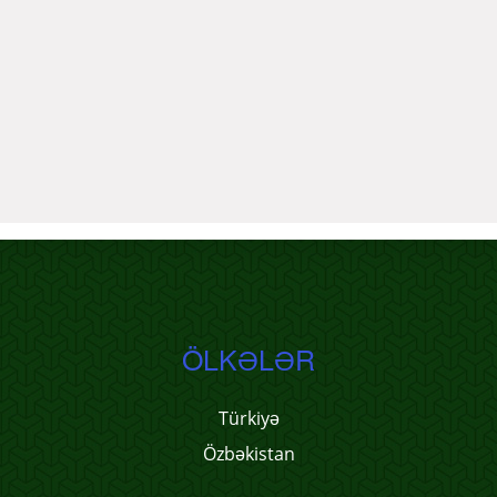
ÖLKƏLƏR
Türkiyə
Özbəkistan