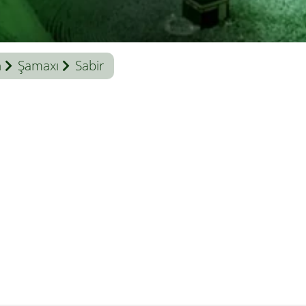
n
Şamaxı
Sabir