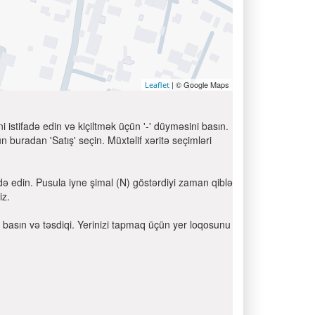
| © Google Maps
Leaflet
 istifadə edin və kiçiltmək üçün '-' düyməsini basın.
 buradan 'Satış' seçin. Müxtəlif xəritə seçimləri
də edin. Pusula iyne şimal (N) göstərdiyi zaman qiblə
iz.
ni basın və təsdiqi. Yerinizi tapmaq üçün yer loqosunu