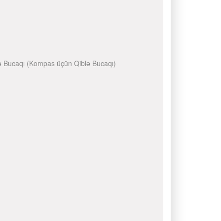
Qiblə Bucaqı (Kompas üçün Qiblə Bucaqı)