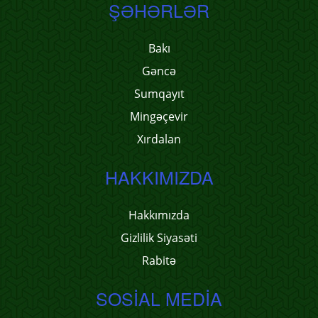
ŞƏHƏRLƏR
Bakı
Gəncə
Sumqayıt
Mingəçevir
Xırdalan
HAKKIMIZDA
Hakkımızda
Gizlilik Siyasəti
Rabitə
SOSIAL MEDIA