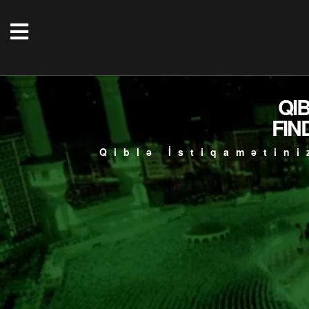
QI
FIN
Qiblə İstiqamətini