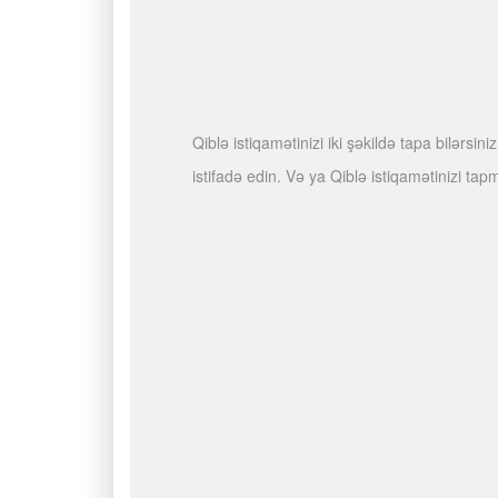
Qiblə istiqamətinizi iki şəkildə tapa bilərs
istifadə edin. Və ya Qiblə istiqamətinizi ta