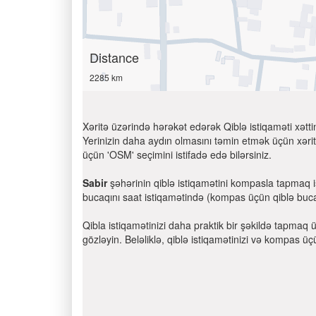
Distance
2285 km
Xəritə üzərində hərəkət edərək Qiblə istiqaməti xətti
Yerinizin daha aydın olmasını təmin etmək üçün xəritə
üçün 'OSM' seçimini istifadə edə bilərsiniz.
Sabir
şəhərinin qiblə istiqamətini kompasla tapmaq i
bucaqını saat istiqamətində (kompas üçün qiblə bucaqı)
Qibla istiqamətinizi daha praktik bir şəkildə tapmaq 
gözləyin. Beləliklə, qiblə istiqamətinizi və kompas üç