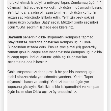
hərəkət etmək istədiyiniz mövqeyi tapın. Zumlamaq üçün '+'
düyməsini istifadə edin və kiçiltmək üçün '-' düyməsini basın.
Yerinizin daha aydın olmasını təmin etmək üçün xəritənin
yuxarı sağ küncündə istifadə edin. Yerinizin peyk şəklini
almaq üçün buradan 'Satış' seçin. Müxtəlif xəritə seçimləri
üçün 'OSM' seçimini istifadə edə bilərsiniz.
Bayramlı
şəhərinin qiblə istiqamətini kompasla tapmaq
istəyirsinizsə, yuxarıda göstərilən Kompas üçün Qiblə
Bucaqından istifadə edin. Pusula iyne şimal (N) göstərdiyi
zaman qiblə bucaqını saat istiqamətində (kompas üçün qiblə
bucaqı) tapın. İndi dualarınızı qiblə açı ilə göstərilən
istiqamətdə edə bilərsiniz.
Qibla istiqamətinizi daha praktik bir şəkildə tapmaq üçün,
mobil cihazınızdakı yer xidmətini yandırın. 'Yerimi Tapın'
düyməsini basın və təsdiqi. Yerinizi tapmaq üçün yer
loqosunu gözləyin. Beləliklə, qiblə istiqamətinizi və kompas
üçün lazım olan Qibla açınızı öyrənəcəksiniz.