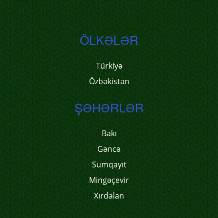
ÖLKƏLƏR
Türkiyə
Özbəkistan
ŞƏHƏRLƏR
Bakı
Gəncə
Sumqayıt
Mingəçevir
Xırdalan