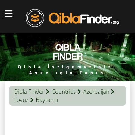
QIBLA
FINDER
Qiblə İstiqamətinizi
Asanlıqla Tapın
Qibla Finder
Countries
Azerbaijan
Tovuz
Bayramlı