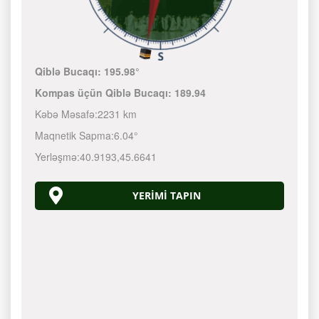
Qiblə Bucaqı:
195.98°
Kompas üçün Qiblə Bucaqı:
189.94
Kəbə Məsafə:
2231 km
Maqnetik Sapma:
6.04°
Yerləşmə:
40.9193
,
45.6641
YERIMI TAPIN