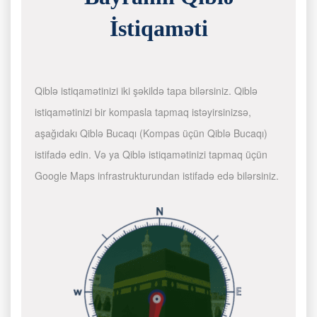
İstiqaməti
Qiblə istiqamətinizi iki şəkildə tapa bilərsiniz. Qiblə
istiqamətinizi bir kompasla tapmaq istəyirsinizsə,
aşağıdakı Qiblə Bucaqı (Kompas üçün Qiblə Bucaqı)
istifadə edin. Və ya Qiblə istiqamətinizi tapmaq üçün
Google Maps infrastrukturundan istifadə edə bilərsiniz.