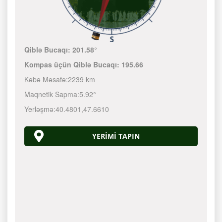
Qiblə Bucaqı:
201.58°
Kompas üçün Qiblə Bucaqı:
195.66
Kəbə Məsafə:
2239 km
Maqnetik Sapma:
5.92°
Yerləşmə:
40.4801
,
47.6610
YERIMI TAPIN