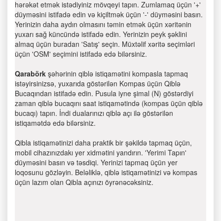
hərəkət etmək istədiyiniz mövqeyi tapın. Zumlamaq üçün '+'
düyməsini istifadə edin və kiçiltmək üçün '-' düyməsini basın.
Yerinizin daha aydın olmasını təmin etmək üçün xəritənin
yuxarı sağ küncündə istifadə edin. Yerinizin peyk şəklini
almaq üçün buradan 'Satış' seçin. Müxtəlif xəritə seçimləri
üçün 'OSM' seçimini istifadə edə bilərsiniz.
Qarabörk
şəhərinin qiblə istiqamətini kompasla tapmaq
istəyirsinizsə, yuxarıda göstərilən Kompas üçün Qiblə
Bucaqından istifadə edin. Pusula iyne şimal (N) göstərdiyi
zaman qiblə bucaqını saat istiqamətində (kompas üçün qiblə
bucaqı) tapın. İndi dualarınızı qiblə açı ilə göstərilən
istiqamətdə edə bilərsiniz.
Qibla istiqamətinizi daha praktik bir şəkildə tapmaq üçün,
mobil cihazınızdakı yer xidmətini yandırın. 'Yerimi Tapın'
düyməsini basın və təsdiqi. Yerinizi tapmaq üçün yer
loqosunu gözləyin. Beləliklə, qiblə istiqamətinizi və kompas
üçün lazım olan Qibla açınızı öyrənəcəksiniz.