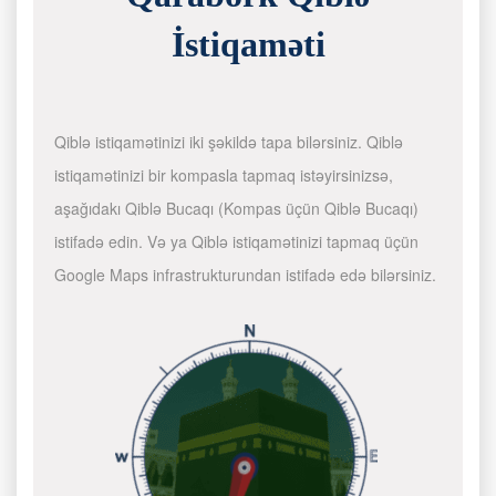
İstiqaməti
Qiblə istiqamətinizi iki şəkildə tapa bilərsiniz. Qiblə
istiqamətinizi bir kompasla tapmaq istəyirsinizsə,
aşağıdakı Qiblə Bucaqı (Kompas üçün Qiblə Bucaqı)
istifadə edin. Və ya Qiblə istiqamətinizi tapmaq üçün
Google Maps infrastrukturundan istifadə edə bilərsiniz.