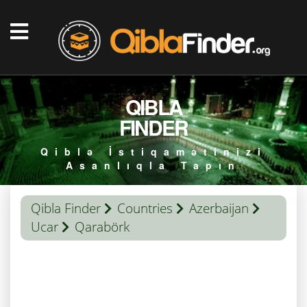
QIBLA
FINDER
Qiblə İstiqamətinizi
Asanlıqla Tapın
Qibla Finder
Countries
Azerbaijan
Ucar
Qarabörk