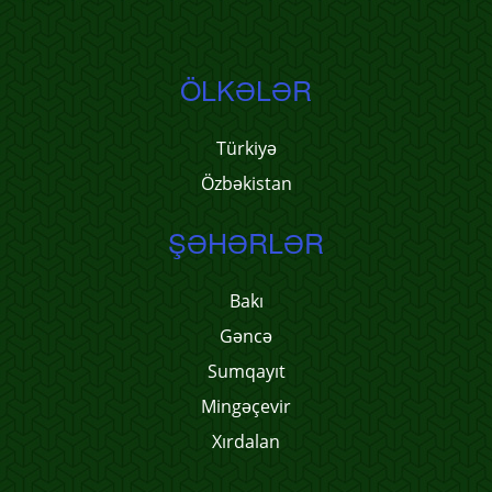
ÖLKƏLƏR
Türkiyə
Özbəkistan
ŞƏHƏRLƏR
Bakı
Gəncə
Sumqayıt
Mingəçevir
Xırdalan