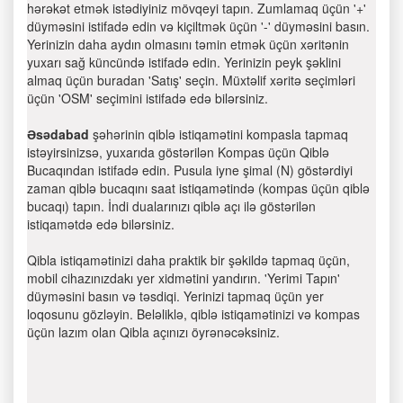
hərəkət etmək istədiyiniz mövqeyi tapın. Zumlamaq üçün '+'
düyməsini istifadə edin və kiçiltmək üçün '-' düyməsini basın.
Yerinizin daha aydın olmasını təmin etmək üçün xəritənin
yuxarı sağ küncündə istifadə edin. Yerinizin peyk şəklini
almaq üçün buradan 'Satış' seçin. Müxtəlif xəritə seçimləri
üçün 'OSM' seçimini istifadə edə bilərsiniz.
Əsədabad
şəhərinin qiblə istiqamətini kompasla tapmaq
istəyirsinizsə, yuxarıda göstərilən Kompas üçün Qiblə
Bucaqından istifadə edin. Pusula iyne şimal (N) göstərdiyi
zaman qiblə bucaqını saat istiqamətində (kompas üçün qiblə
bucaqı) tapın. İndi dualarınızı qiblə açı ilə göstərilən
istiqamətdə edə bilərsiniz.
Qibla istiqamətinizi daha praktik bir şəkildə tapmaq üçün,
mobil cihazınızdakı yer xidmətini yandırın. 'Yerimi Tapın'
düyməsini basın və təsdiqi. Yerinizi tapmaq üçün yer
loqosunu gözləyin. Beləliklə, qiblə istiqamətinizi və kompas
üçün lazım olan Qibla açınızı öyrənəcəksiniz.