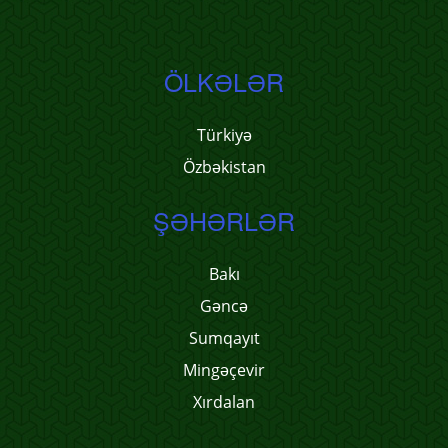
ÖLKƏLƏR
Türkiyə
Özbəkistan
ŞƏHƏRLƏR
Bakı
Gəncə
Sumqayıt
Mingəçevir
Xırdalan