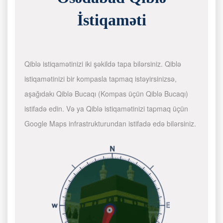
İstiqaməti
Qiblə istiqamətinizi iki şəkildə tapa bilərsiniz. Qiblə
istiqamətinizi bir kompasla tapmaq istəyirsinizsə,
aşağıdakı Qiblə Bucaqı (Kompas üçün Qiblə Bucaqı)
istifadə edin. Və ya Qiblə istiqamətinizi tapmaq üçün
Google Maps infrastrukturundan istifadə edə bilərsiniz.