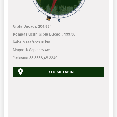
Qiblə Bucaqı:
204.83°
Kompas üçün Qiblə Bucaqı:
199.38
Kəbə Məsafə:
2096 km
Maqnetik Sapma:
5.45°
Yerləşmə:
38.8888
,
48.2240
YERIMI TAPIN