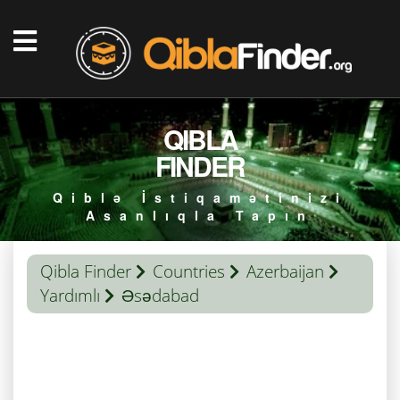
QIBLA
FINDER
Qiblə İstiqamətinizi
Asanlıqla Tapın
Qibla Finder
Countries
Azerbaijan
Yardımlı
Əsədabad