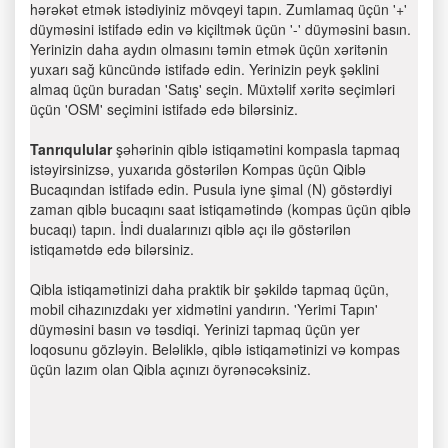
hərəkət etmək istədiyiniz mövqeyi tapın. Zumlamaq üçün '+'
düyməsini istifadə edin və kiçiltmək üçün '-' düyməsini basın.
Yerinizin daha aydın olmasını təmin etmək üçün xəritənin
yuxarı sağ küncündə istifadə edin. Yerinizin peyk şəklini
almaq üçün buradan 'Satış' seçin. Müxtəlif xəritə seçimləri
üçün 'OSM' seçimini istifadə edə bilərsiniz.
Tanrıqulular
şəhərinin qiblə istiqamətini kompasla tapmaq
istəyirsinizsə, yuxarıda göstərilən Kompas üçün Qiblə
Bucaqından istifadə edin. Pusula iyne şimal (N) göstərdiyi
zaman qiblə bucaqını saat istiqamətində (kompas üçün qiblə
bucaqı) tapın. İndi dualarınızı qiblə açı ilə göstərilən
istiqamətdə edə bilərsiniz.
Qibla istiqamətinizi daha praktik bir şəkildə tapmaq üçün,
mobil cihazınızdakı yer xidmətini yandırın. 'Yerimi Tapın'
düyməsini basın və təsdiqi. Yerinizi tapmaq üçün yer
loqosunu gözləyin. Beləliklə, qiblə istiqamətinizi və kompas
üçün lazım olan Qibla açınızı öyrənəcəksiniz.