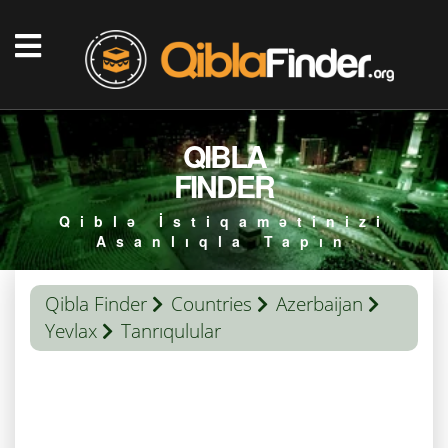
QIBLA
FINDER
Qiblə İstiqamətinizi
Asanlıqla Tapın
Qibla Finder
Countries
Azerbaijan
Yevlax
Tanrıqulular