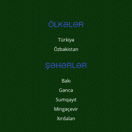
ÖLKƏLƏR
Türkiyə
Özbəkistan
ŞƏHƏRLƏR
Bakı
Gəncə
Sumqayıt
Mingəçevir
Xırdalan