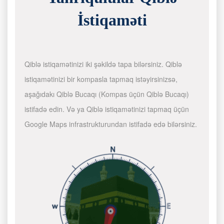
İstiqaməti
Qiblə istiqamətinizi iki şəkildə tapa bilərsiniz. Qiblə
istiqamətinizi bir kompasla tapmaq istəyirsinizsə,
aşağıdakı Qiblə Bucaqı (Kompas üçün Qiblə Bucaqı)
istifadə edin. Və ya Qiblə istiqamətinizi tapmaq üçün
Google Maps infrastrukturundan istifadə edə bilərsiniz.