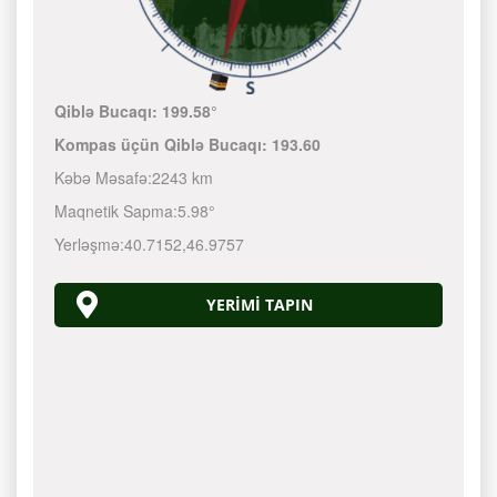
Qiblə Bucaqı:
199.58°
Kompas üçün Qiblə Bucaqı:
193.60
Kəbə Məsafə:
2243 km
Maqnetik Sapma:
5.98°
Yerləşmə:
40.7152
,
46.9757
YERIMI TAPIN