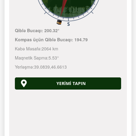
Qiblə Bucaqı:
200.32°
Kompas üçün Qiblə Bucaqı:
194.79
Kəbə Məsafə:
2064 km
Maqnetik Sapma:
5.53°
Yerləşmə:
39.0839
,
46.6613
YERIMI TAPIN