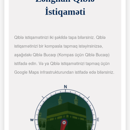
İstiqaməti
Qiblə istiqamətinizi iki şəkildə tapa bilərsiniz. Qiblə
istiqamətinizi bir kompasla tapmaq istəyirsinizsə,
aşağıdakı Qiblə Bucaqı (Kompas üçün Qiblə Bucaqı)
istifadə edin. Və ya Qiblə istiqamətinizi tapmaq üçün
Google Maps infrastrukturundan istifadə edə bilərsiniz.