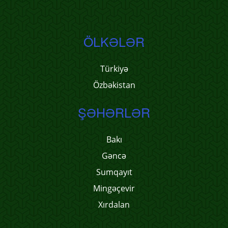
ÖLKƏLƏR
Türkiyə
Özbəkistan
ŞƏHƏRLƏR
Bakı
Gəncə
Sumqayıt
Mingəçevir
Xırdalan