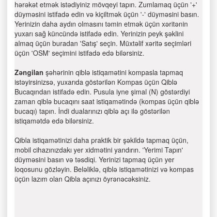
hərəkət etmək istədiyiniz mövqeyi tapın. Zumlamaq üçün '+'
düyməsini istifadə edin və kiçiltmək üçün '-' düyməsini basın.
Yerinizin daha aydın olmasını təmin etmək üçün xəritənin
yuxarı sağ küncündə istifadə edin. Yerinizin peyk şəklini
almaq üçün buradan 'Satış' seçin. Müxtəlif xəritə seçimləri
üçün 'OSM' seçimini istifadə edə bilərsiniz.
Zəngilan
şəhərinin qiblə istiqamətini kompasla tapmaq
istəyirsinizsə, yuxarıda göstərilən Kompas üçün Qiblə
Bucaqından istifadə edin. Pusula iyne şimal (N) göstərdiyi
zaman qiblə bucaqını saat istiqamətində (kompas üçün qiblə
bucaqı) tapın. İndi dualarınızı qiblə açı ilə göstərilən
istiqamətdə edə bilərsiniz.
Qibla istiqamətinizi daha praktik bir şəkildə tapmaq üçün,
mobil cihazınızdakı yer xidmətini yandırın. 'Yerimi Tapın'
düyməsini basın və təsdiqi. Yerinizi tapmaq üçün yer
loqosunu gözləyin. Beləliklə, qiblə istiqamətinizi və kompas
üçün lazım olan Qibla açınızı öyrənəcəksiniz.