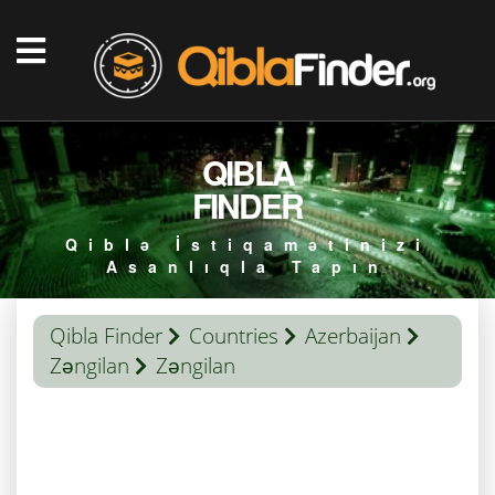
QIBLA
FINDER
Qiblə İstiqamətinizi
Asanlıqla Tapın
Qibla Finder
Countries
Azerbaijan
Zəngilan
Zəngilan