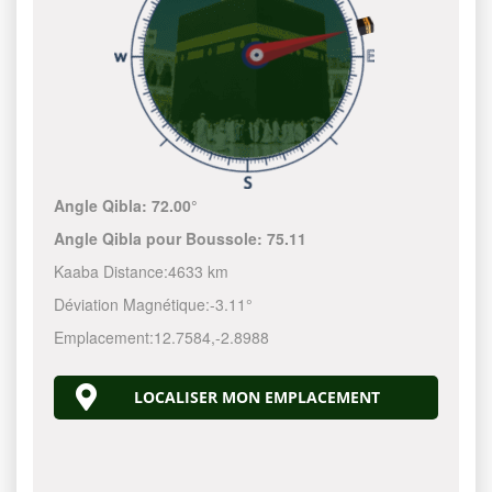
Angle Qibla:
72.00°
Angle Qibla pour Boussole:
75.11
Kaaba Distance:
4633 km
Déviation Magnétique:
-3.11°
Emplacement:
12.7584
,
-2.8988
LOCALISER MON EMPLACEMENT