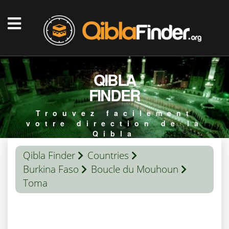
QIBLA
FINDER
Trouvez facilement
votre direction de la
Qibla
Qibla Finder
Countries
Burkina Faso
Boucle du Mouhoun
Toma