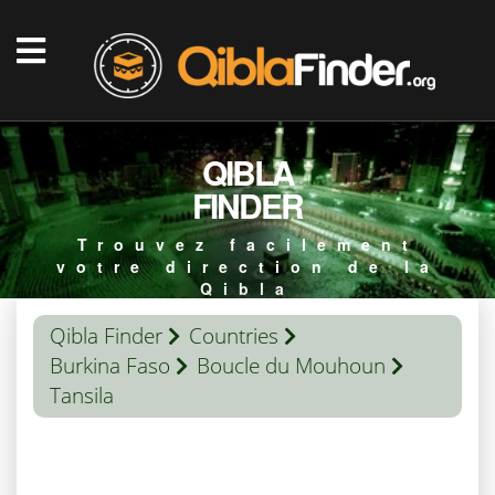
QIBLA
FINDER
Trouvez facilement
votre direction de la
Qibla
Qibla Finder
Countries
Burkina Faso
Boucle du Mouhoun
Tansila