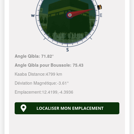
Angle Qibla:
71.82°
Angle Qibla pour Boussole:
75.43
Kaaba Distance:
4799 km
Déviation Magnétique:
-3.61°
Emplacement:
12.4199
,
-4.3936
LOCALISER MON EMPLACEMENT