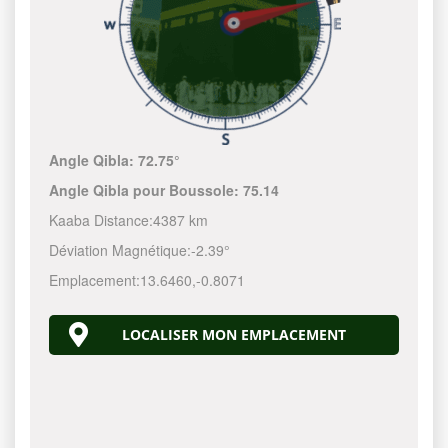
Angle Qibla:
72.75°
Angle Qibla pour Boussole:
75.14
Kaaba Distance:
4387 km
Déviation Magnétique:
-2.39°
Emplacement:
13.6460
,
-0.8071
LOCALISER MON EMPLACEMENT