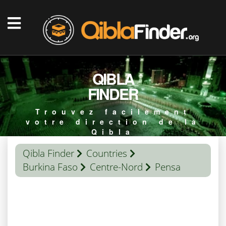
QIBLA
FINDER
Trouvez facilement
votre direction de la
Qibla
Qibla Finder
Countries
Burkina Faso
Centre-Nord
Pensa