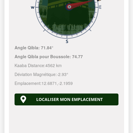
Angle Qibla:
71.84°
Angle Qibla pour Boussole:
74.77
Kaaba Distance:
4562 km
Déviation Magnétique:
-2.93°
Emplacement:
12.6871
,
-2.1959
LOCALISER MON EMPLACEMENT