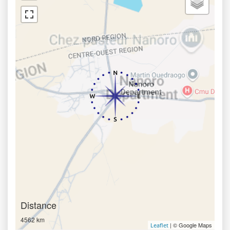
Distance
4562 km
| © Google Maps
Leaflet