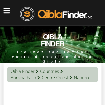
QIBLA
FINDER
Trouvez facilement
votre direction de la
Qibla
Qibla Finder
Countries
Burkina Faso
Centre-Ouest
Nanoro