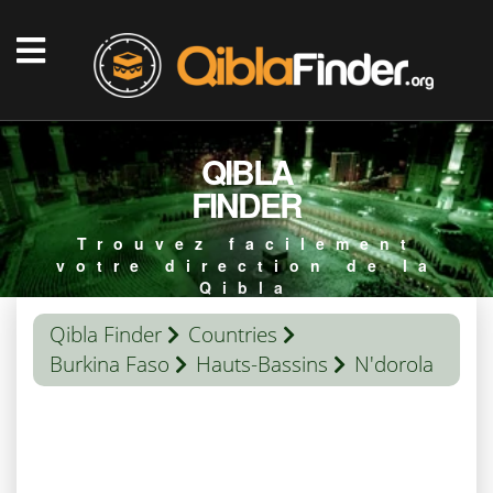
QIBLA
FINDER
Trouvez facilement
votre direction de la
Qibla
Qibla Finder
Countries
Burkina Faso
Hauts-Bassins
N'dorola