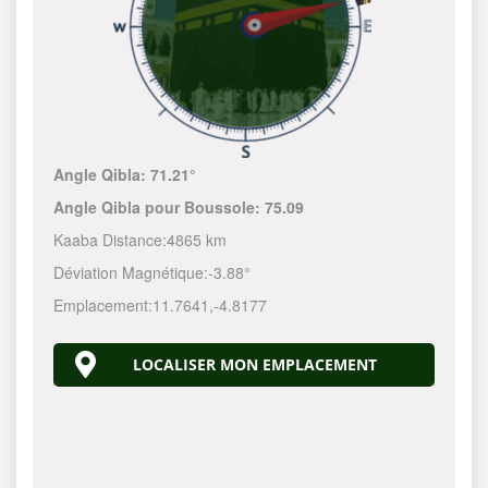
Angle Qibla:
71.21°
Angle Qibla pour Boussole:
75.09
Kaaba Distance:
4865 km
Déviation Magnétique:
-3.88°
Emplacement:
11.7641
,
-4.8177
LOCALISER MON EMPLACEMENT