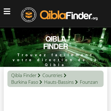
QIBLA
FINDER
Trouvez facilement
votre direction de la
Qibla
Qibla Finder
Countries
Burkina Faso
Hauts-Bassins
Founzan