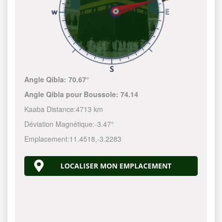
Angle Qibla:
70.67°
Angle Qibla pour Boussole:
74.14
Kaaba Distance:
4713 km
Déviation Magnétique:
-3.47°
Emplacement:
11.4518
,
-3.2283
LOCALISER MON EMPLACEMENT