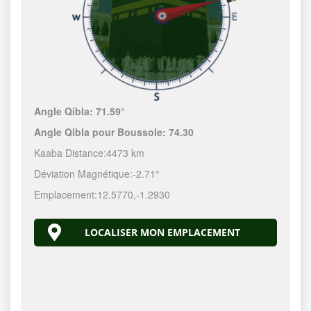
Angle Qibla:
71.59°
Angle Qibla pour Boussole:
74.30
Kaaba Distance:
4473 km
Déviation Magnétique:
-2.71°
Emplacement:
12.5770
,
-1.2930
LOCALISER MON EMPLACEMENT