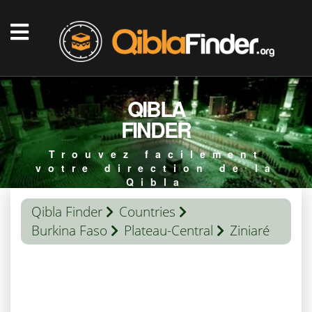
QIBLA
FINDER
Trouvez facilement
votre direction de la
Qibla
Qibla Finder
Countries
Burkina Faso
Plateau-Central
Ziniaré