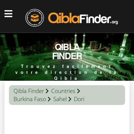
QIBLA
FINDER
Trouvez facilement
votre direction de la
Qibla
Qibla Finder
Countries
Burkina Faso
Sahel
Dori