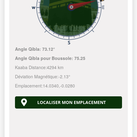
Angle Qibla:
73.12°
Angle Qibla pour Boussole:
75.25
Kaaba Distance:
4294 km
Déviation Magnétique:
-2.13°
Emplacement:
14.0340
,
-0.0280
LOCALISER MON EMPLACEMENT