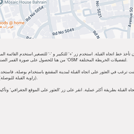
تأخذ خط اتجاه القبلة. استخدم زر '+' للتكبير و '-' للتصغير.استخدم القائمة 
أكثر وضوحًا. اختر 'Sat' من هنا للحصول على صورة القمر الصناعي لموقعك. يمكنك استخدام خيار 'OSM' لتفضيلات الخريطة المختلفة.
ت ترغب في العثور على اتجاه القبلة لمدينة المقشع باستخدام بوصلة، فاستخدم زاوية القبلة قدمت أعلاه. عندم
(زاوية القبلة للبوصلة). الآن يمكنك أن تصلي في الاتجاه الذي تظهره زاوية القبلة.
 القبلة بطريقة أكثر عملية. انقر على زر 'العثور على الموقع الجغرافي' وتأكي