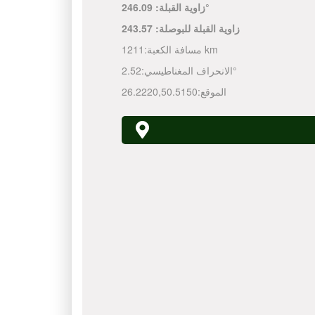
246.09°
زاوية القبلة:
زاوية القبلة للبوصلة:
243.57
1211 km
مسافة الكعبة:
2.52°
الانحراف المغناطيسي:
الموقع:
50.5150
,
26.2220