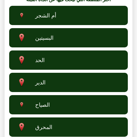
أم الشجر
البسيتين
الحد
الدير
الصياح
المحرق