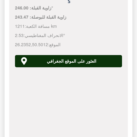
246.00°
زاوية القبلة:
زاوية القبلة للبوصلة:
243.47
1211 km
مسافة الكعبة:
2.53°
الانحراف المغناطيسي:
الموقع:
50.5012
,
26.2352
العثور على الموقع الجغرافي