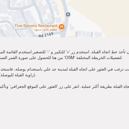
تأخذ خط اتجاه القبلة. استخدم زر '+' للتكبير و '-' للتصغير.استخدم القائمة 
أكثر وضوحًا. اختر 'Sat' من هنا للحصول على صورة القمر الصناعي لموقعك. يمكنك استخدام خيار 'OSM' لتفضيلات الخريطة المختلفة.
 ترغب في العثور على اتجاه القبلة لمدينة جد علي باستخدام بوصلة، فاستخدم زاوية القبلة قدمت أعلاه. عندم
(زاوية القبلة للبوصلة). الآن يمكنك أن تصلي في الاتجاه الذي تظهره زاوية القبلة.
 القبلة بطريقة أكثر عملية. انقر على زر 'العثور على الموقع الجغرافي' وتأكي