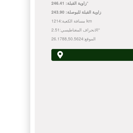
246.41°
زاوية القبلة:
زاوية القبلة للبوصلة:
243.90
1214 km
مسافة الكعبة:
2.51°
الانحراف المغناطيسي:
الموقع:
50.5624
,
26.1788