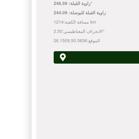
246.59°
زاوية القبلة:
زاوية القبلة للبوصلة:
244.09
1214 km
مسافة الكعبة:
2.50°
الانحراف المغناطيسي:
الموقع:
50.5836
,
26.1509