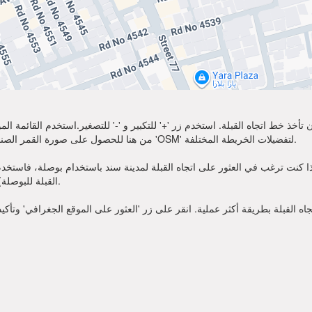
تأخذ خط اتجاه القبلة. استخدم زر '+' للتكبير و '-' للتصغير.استخدم القائمة 
أكثر وضوحًا. اختر 'Sat' من هنا للحصول على صورة القمر الصناعي لموقعك. يمكنك استخدام خيار 'OSM' لتفضيلات الخريطة المختلفة.
ا كنت ترغب في العثور على اتجاه القبلة لمدينة سند باستخدام بوصلة، فاستخدم زاوية القبلة قدمت أعلاه. عندما ت
القبلة للبوصلة). الآن يمكنك أن تصلي في الاتجاه الذي تظهره زاوية القبلة.
 القبلة بطريقة أكثر عملية. انقر على زر 'العثور على الموقع الجغرافي' وتأكي