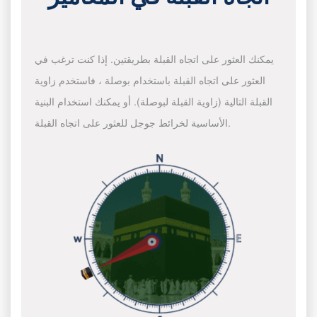
يمكنك العثور على اتجاه القبلة بطريقتين. إذا كنت ترغب في
العثور على اتجاه القبلة باستخدام بوصلة ، فاستخدم زاوية
القبلة التالية (زاوية القبلة لبوصلة). أو يمكنك استخدام البنية
الأساسية لخرائط جوجل للعثور على اتجاه القبلة.