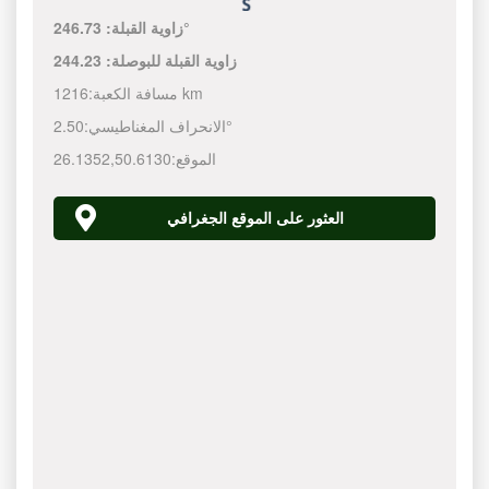
246.73°
زاوية القبلة:
زاوية القبلة للبوصلة:
244.23
1216 km
مسافة الكعبة:
2.50°
الانحراف المغناطيسي:
الموقع:
50.6130
,
26.1352
العثور على الموقع الجغرافي