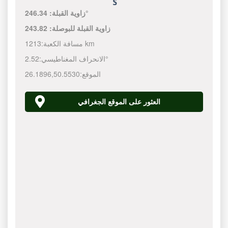
246.34°
زاوية القبلة:
زاوية القبلة للبوصلة:
243.82
1213 km
مسافة الكعبة:
2.52°
الانحراف المغناطيسي:
الموقع:
50.5530
,
26.1896
العثور على الموقع الجغرافي