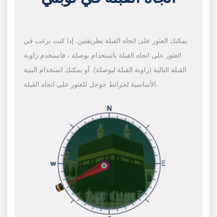
يمكنك العثور على اتجاه القبلة بطريقتين. إذا كنت ترغب في
العثور على اتجاه القبلة باستخدام بوصلة ، فاستخدم زاوية
القبلة التالية (زاوية القبلة لبوصلة). أو يمكنك استخدام البنية
الأساسية لخرائط جوجل للعثور على اتجاه القبلة.