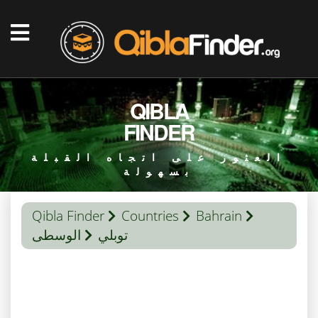
QIBLA
FINDER
العثور على اتجاه القبلة
بسهولة
Qibla Finder
Countries
Bahrain
توبلي
الوسطى