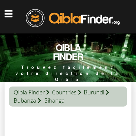
QIBLA
FINDER
Trouvez facilement
votre direction de la
Qibla
Qibla Finder
Countries
Burundi
Bubanza
Gihanga