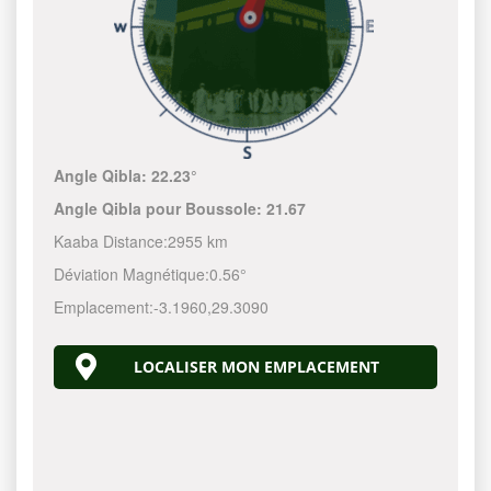
Angle Qibla:
22.23°
Angle Qibla pour Boussole:
21.67
Kaaba Distance:
2955 km
Déviation Magnétique:
0.56°
Emplacement:
-3.1960
,
29.3090
LOCALISER MON EMPLACEMENT