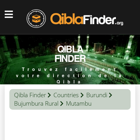
QIBLA
FINDER
Trouvez facilement
votre direction de la
Qibla
Qibla Finder
Countries
Burundi
Bujumbura Rural
Mutambu