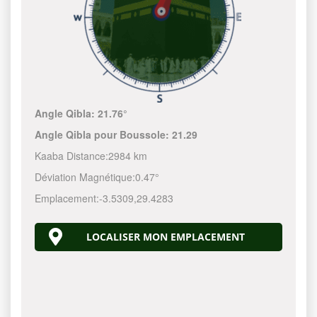
Angle Qibla:
21.76°
Angle Qibla pour Boussole:
21.29
Kaaba Distance:
2984 km
Déviation Magnétique:
0.47°
Emplacement:
-3.5309
,
29.4283
LOCALISER MON EMPLACEMENT