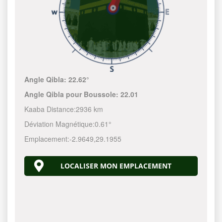
Angle Qibla:
22.62°
Angle Qibla pour Boussole:
22.01
Kaaba Distance:
2936 km
Déviation Magnétique:
0.61°
Emplacement:
-2.9649
,
29.1955
LOCALISER MON EMPLACEMENT