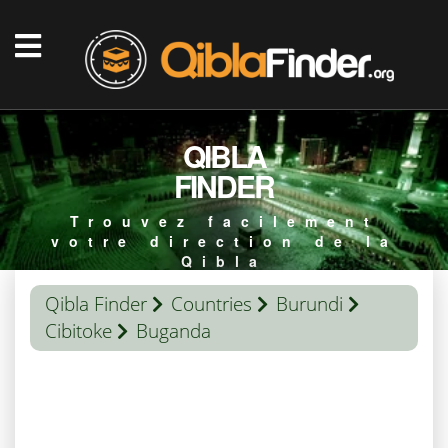
QIBLA
FINDER
Trouvez facilement
votre direction de la
Qibla
Qibla Finder
Countries
Burundi
Cibitoke
Buganda