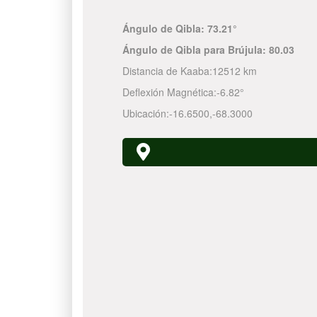
Ángulo de Qibla:
73.21°
Ángulo de Qibla para Brújula:
80.03
Distancia de Kaaba:
12512 km
Deflexión Magnética:
-6.82°
Ubicación:
-16.6500
,
-68.3000