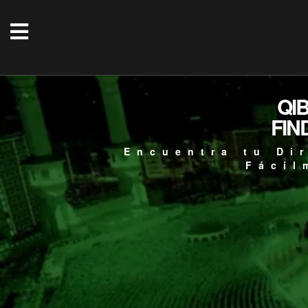
QI
FIN
Encuentra tu Di
Fácil