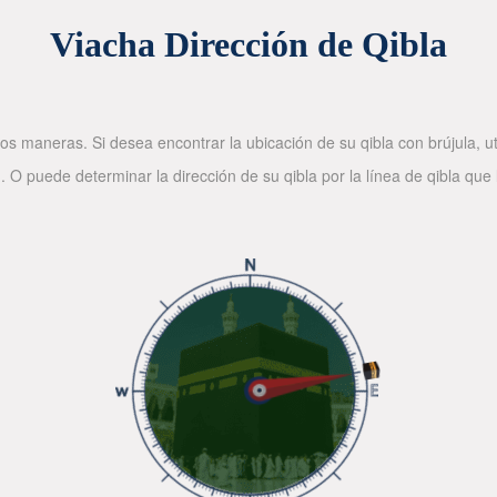
Viacha Dirección de Qibla
os maneras. Si desea encontrar la ubicación de su qibla con brújula, ut
. O puede determinar la dirección de su qibla por la línea de qibla que