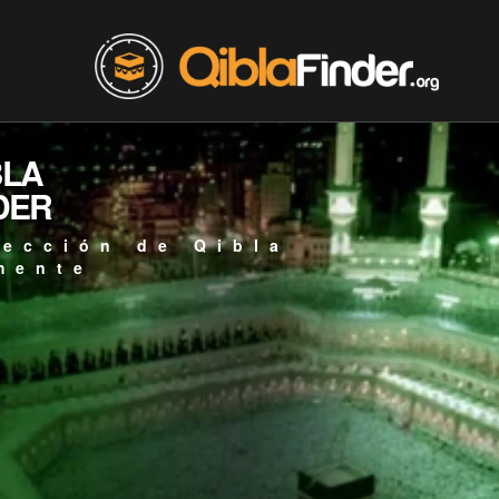
BLA
DER
rección de Qibla
mente