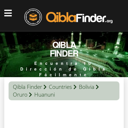
QIBLA
FINDER
Encuentra tu
Dirección de Qibla
Fácilmente
Qibla Finder
Countries
Bolivia
Oruro
Huanuni