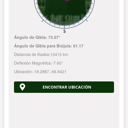
Ángulo de Qibla:
73.57°
Ángulo de Qibla para Brújula:
81.17
Distancia de Kaaba:
12415 km
Deflexión Magnética:
-7.60°
Ubicación:
-18.2887
,
-66.8422
ENCONTRAR UBICACIÓN