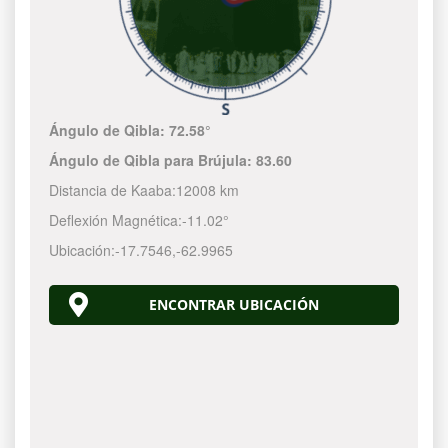
Ángulo de Qibla:
72.58°
Ángulo de Qibla para Brújula:
83.60
Distancia de Kaaba:
12008 km
Deflexión Magnética:
-11.02°
Ubicación:
-17.7546
,
-62.9966
ENCONTRAR UBICACIÓN