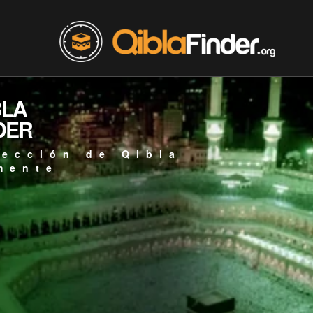
BLA
DER
rección de Qibla
mente