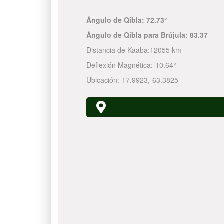
Ángulo de Qibla:
72.73°
Ángulo de Qibla para Brújula:
83.37
Distancia de Kaaba:
12055 km
Deflexión Magnética:
-10.64°
Ubicación:
-17.9923
,
-63.3825