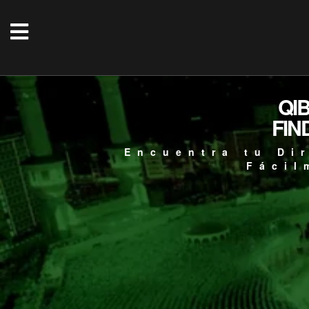
QI
FIN
Encuentra tu Di
Fácil