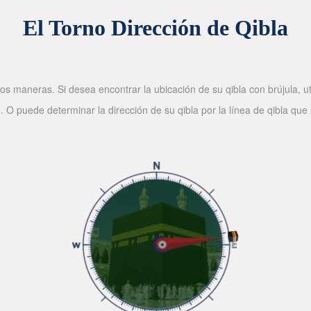
El Torno Dirección de Qibla
os maneras. Si desea encontrar la ubicación de su qibla con brújula, ut
. O puede determinar la dirección de su qibla por la línea de qibla que