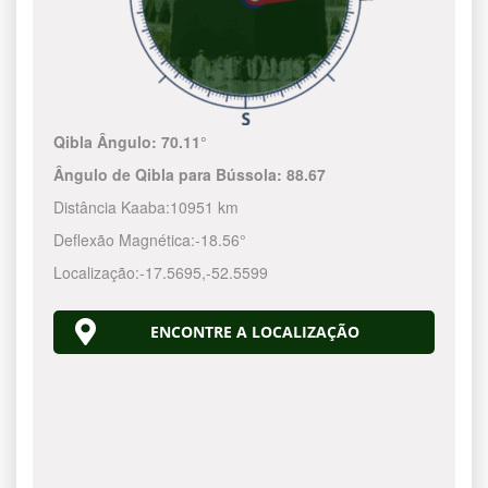
Qibla Ângulo:
70.11°
Ângulo de Qibla para Bússola:
88.67
Distância Kaaba:
10951 km
Deflexão Magnética:
-18.56°
Localização:
-17.5695
,
-52.5600
ENCONTRE A LOCALIZAÇÃO