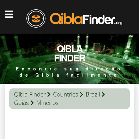
QIBLA
FINDER
Encontre sua direção
de Qibla facilmente
Qibla Finder
Countries
Brazil
Goiás
Mineiros