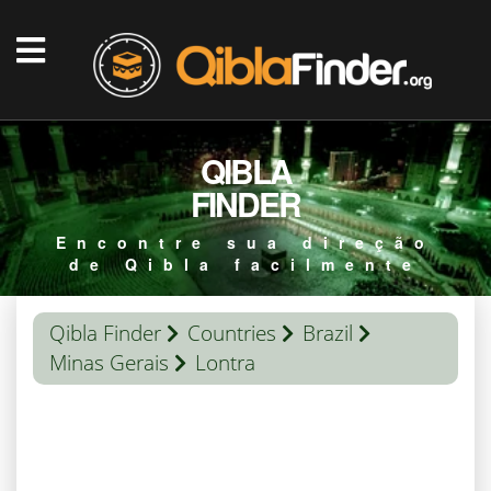
QIBLA
FINDER
Encontre sua direção
de Qibla facilmente
Qibla Finder
Countries
Brazil
Minas Gerais
Lontra