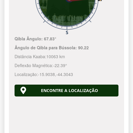
Qibla Ângulo:
67.83°
Ângulo de Qibla para Bússola:
90.22
Distância Kaaba:
10063 km
Deflexão Magnética:
-22.39°
Localização:
-15.9038
,
-44.3044
ENCONTRE A LOCALIZAÇÃO