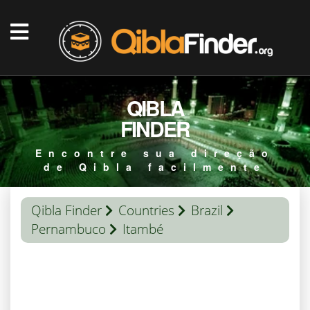
QIBLA
FINDER
Encontre sua direção
de Qibla facilmente
Qibla Finder
Countries
Brazil
Pernambuco
Itambé