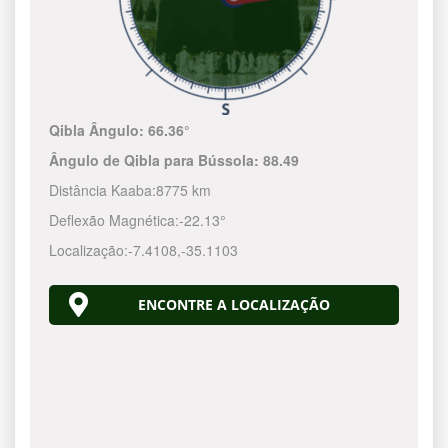
Qibla Ângulo:
66.36°
Ângulo de Qibla para Bússola:
88.49
Distância Kaaba:
8775 km
Deflexão Magnética:
-22.13°
Localização:
-7.4108
,
-35.1103
ENCONTRE A LOCALIZAÇÃO