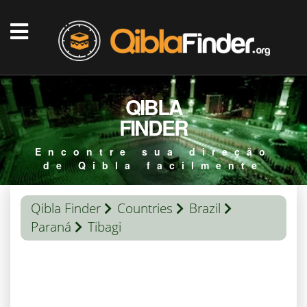
QIBLA
FINDER
Encontre sua direção
de Qibla facilmente
Qibla Finder
Countries
Brazil
Paraná
Tibagi