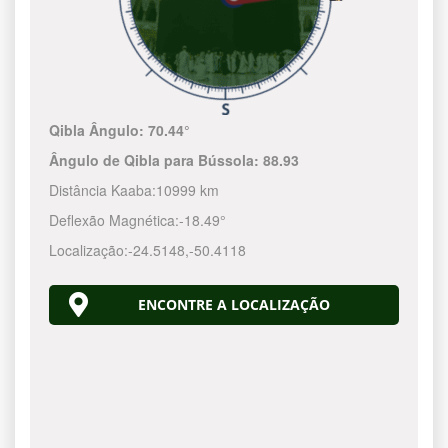
Qibla Ângulo:
70.44°
Ângulo de Qibla para Bússola:
88.93
Distância Kaaba:
10999 km
Deflexão Magnética:
-18.49°
Localização:
-24.5148
,
-50.4119
ENCONTRE A LOCALIZAÇÃO