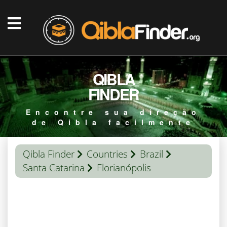
QIBLA
FINDER
Encontre sua direção
de Qibla facilmente
Qibla Finder
Countries
Brazil
Santa Catarina
Florianópolis