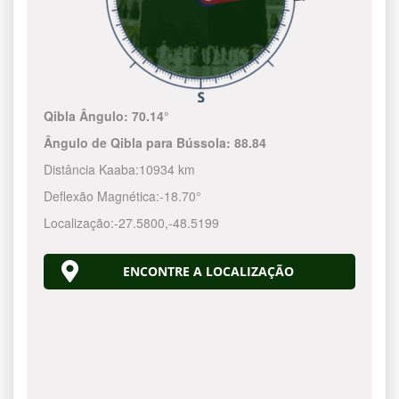
Qibla Ângulo:
70.14°
Ângulo de Qibla para Bússola:
88.84
Distância Kaaba:
10934 km
Deflexão Magnética:
-18.70°
Localização:
-27.5800
,
-48.5200
ENCONTRE A LOCALIZAÇÃO