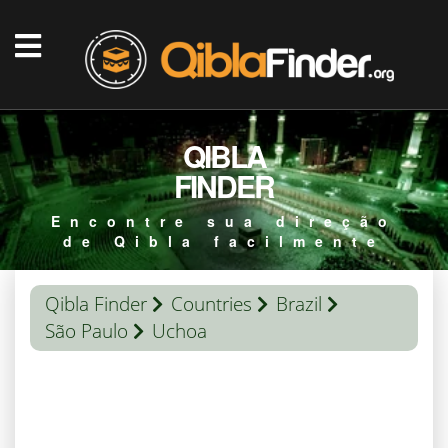
QIBLA
FINDER
Encontre sua direção
de Qibla facilmente
Qibla Finder
Countries
Brazil
São Paulo
Uchoa