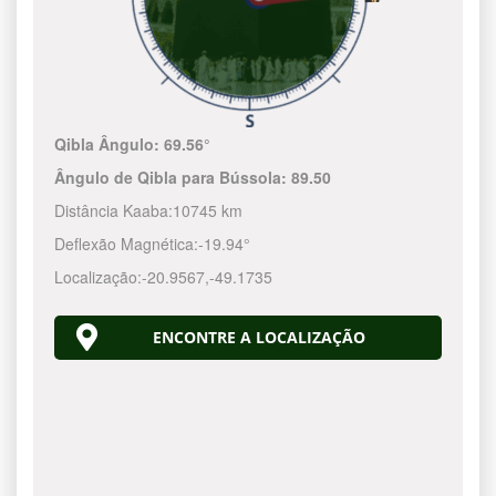
Qibla Ângulo:
69.56°
Ângulo de Qibla para Bússola:
89.50
Distância Kaaba:
10745 km
Deflexão Magnética:
-19.94°
Localização:
-20.9567
,
-49.1736
ENCONTRE A LOCALIZAÇÃO